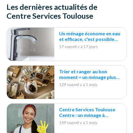
Les dernières actualités de
Centre Services Toulouse
Un ménage économe en eau
et efficace, c’est possible
avec les bons gestes !
57 vues
•
il y a 17 jours
Trier et ranger au bon
moment = un ménage plus
rapide et plus efficace
129 vues
•
il y a 1 mois
Centre Services Toulouse
Centre : un ménage à
domicile “zéro contrainte” !
149 vues
•
il y a 1 mois