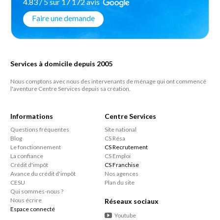
4.83 / 5 sur 17 172 avis
Faire une demande
Services à domicile depuis 2005
Nous comptons avec nous des intervenants de ménage qui ont commencé
l'aventure Centre Services depuis sa création.
Informations
Centre Services
Questions fréquentes
Site national
Blog
CS Résa
Le fonctionnement
CS Recrutement
La confiance
CS Emploi
Crédit d'impôt
CS Franchise
Avance du crédit d'impôt
Nos agences
CESU
Plan du site
Qui sommes-nous ?
Nous écrire
Réseaux sociaux
Espace connecté
Youtube