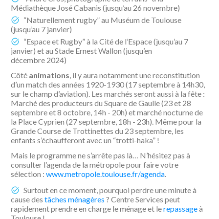
Médiathèque José Cabanis (jusqu’au 26 novembre)
“Naturellement rugby” au Muséum de Toulouse
(jusqu’au 7 janvier)
“Espace et Rugby” à la Cité de l’Espace (jusqu’au 7
janvier) et au Stade Ernest Wallon (jusqu’en
décembre 2024)
Côté
animations
, il y aura notamment une reconstitution
d’un match des années 1920-1930 (17 septembre à 14h30,
sur le champ d’aviation). Les marchés seront aussi à la fête :
Marché des producteurs du Square de Gaulle (23 et 28
septembre et 8 octobre, 14h - 20h) et marché nocturne de
la Place Cyprien (27 septembre, 18h - 23h). Même pour la
Grande Course de Trottinettes du 23 septembre, les
enfants s’échaufferont avec un “trotti-haka” !
Mais le programme ne s’arrête pas là… N’hésitez pas à
consulter l’agenda de la métropole pour faire votre
sélection :
www.metropole.toulouse.fr/agenda
.
Surtout en ce moment, pourquoi perdre une minute à
cause des
tâches ménagères
? Centre Services peut
rapidement prendre en charge le ménage et le
repassage
à
Toulouse !