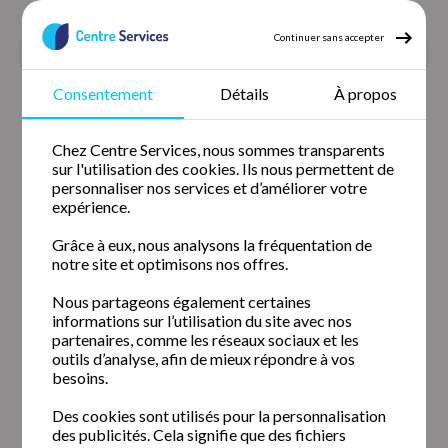
Continuer sans accepter
Consentement
Détails
À propos
Accueil
Nos agences
Centre Services Toulouse
Chez Centre Services, nous sommes transparents
À Toulouse, le rugby est partout pour la Coupe du Monde 2023 !
sur l'utilisation des cookies. Ils nous permettent de
personnaliser nos services et d’améliorer votre
À Toulouse, le rugby est
expérience.
partout pour la Coupe du
Grâce à eux, nous analysons la fréquentation de
Monde 2023 !
notre site et optimisons nos offres.
Nous partageons également certaines
Pour la Coupe du Monde de Rugby 2023, Toulouse est plus
informations sur l’utilisation du site avec nos
que jamais en effervescence. Au Village Rugby comme en
partenaires, comme les réseaux sociaux et les
ville, les animations se multiplient…
outils d’analyse, afin de mieux répondre à vos
besoins.
Des cookies sont utilisés pour la personnalisation
des publicités. Cela signifie que des fichiers