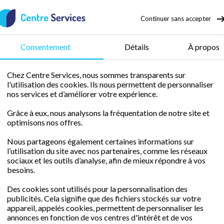
Continuer sans accepter
50 % de crédit d’impôt
Consentement
Détails
À propos
Chez Centre Services, nous sommes transparents sur
l'utilisation des cookies. Ils nous permettent de personnaliser
nos services et d’améliorer votre expérience.
L
ix de la confiance
La
Grâce à eux, nous analysons la fréquentation de notre site et
optimisons nos offres.
Op
que nous collons sur nos portes pour attirer le client !
Nous partageons également certaines informations sur
Un
l’utilisation du site avec nos partenaires, comme les réseaux
sociaux et les outils d’analyse, afin de mieux répondre à vos
besoins.
Vo
Des cookies sont utilisés pour la personnalisation des
De
publicités. Cela signifie que des fichiers stockés sur votre
appareil, appelés cookies, permettent de personnaliser les
Dé
annonces en fonction de vos centres d'intérêt et de vos