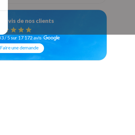
s avis de nos clients
83 / 5 sur 17 172 avis
Faire une demande