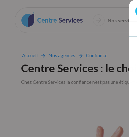
Nos services
Accueil
Nos agences
Confiance
Centre Services : le cho
Chez Centre Services la confiance n’est pas une étiquette 