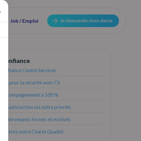
Je demande mon devis
Job / Emploi
a confiance
 confiance Centre Services
tez pour la sécurité avec CS
 accompagnement à 100 %
tre satisfaction est notre priorité
s intervenants formés et motivés
couvrez notre Charte Qualité