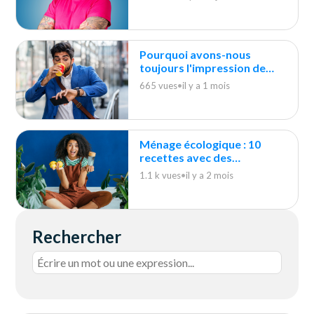
Pourquoi avons-nous
toujours l'impression de
courir après le ménage ?
665 vues
•
il y a 1 mois
Ménage écologique : 10
recettes avec des
indispensables du quotidien
1.1 k vues
•
il y a 2 mois
Rechercher