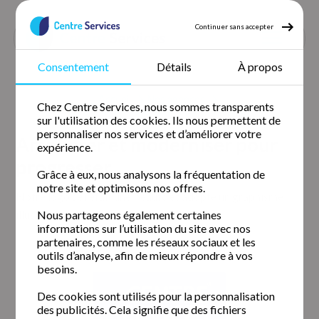
Continuer sans accepter
Consentement
Détails
À propos
Accueil
Nos agences
Chez Centre Services, nous sommes transparents
Ameliorer et moderniser pour progresser
sur l'utilisation des cookies. Ils nous permettent de
personnaliser nos services et d’améliorer votre
Améliorer et moderniser pour
expérience.
progresser
Grâce à eux, nous analysons la fréquentation de
notre site et optimisons nos offres.
Notre logo se refait une beauté et adopte un graphisme
illustrant les valeurs de Centre Services.
Nous partageons également certaines
informations sur l’utilisation du site avec nos
partenaires, comme les réseaux sociaux et les
outils d’analyse, afin de mieux répondre à vos
besoins.
Des cookies sont utilisés pour la personnalisation
des publicités. Cela signifie que des fichiers