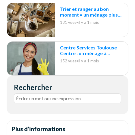
Trier et ranger au bon
moment = un ménage plus
rapide et plus efficace
131 vues
•
il y a 1 mois
Centre Services Toulouse
Centre : un ménage à
domicile “zéro contrainte” !
152 vues
•
il y a 1 mois
Rechercher
Plus d’informations