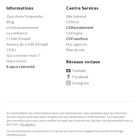
Informations
Centre Services
Questions fréquentes
Site national
Blog
CS Résa
Le fonctionnement
CS Recrutement
La confiance
CS Emploi
Crédit d'impôt
CS Franchise
Avance du crédit d'impôt
Nos agences
CESU
Plan du site
Qui sommes-nous ?
Nous écrire
Réseaux sociaux
Espace connecté
Youtube
Facebook
Instagram
En soumettant vos informations dans nos formulaires, vous acceptez que les données
saisies soient utilisées dans le cadre de vos demandes d'informations. Les données
personnelles que vous nous confiez ne sont pas transmises, louées, ou commercialisées à
des tiers.
En savoir +
Le consommateur a le droit de s'inscrire sur une liste d'opposition au démarcharge
téléphonique