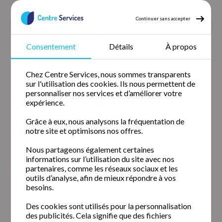
Continuer sans accepter
Consentement
Détails
À propos
Accueil
Nos agences
Centre Services Toulouse
Chez Centre Services, nous sommes transparents
Faire le ménage avec des ingrédients naturels, c’est facile !
sur l'utilisation des cookies. Ils nous permettent de
personnaliser nos services et d’améliorer votre
Faire le ménage avec des
expérience.
ingrédients naturels, c’est
Grâce à eux, nous analysons la fréquentation de
facile !
notre site et optimisons nos offres.
Nous partageons également certaines
Comment rendre sa routine de nettoyage plus
informations sur l’utilisation du site avec nos
respectueuse de l’environnement ? Des spécialistes de
partenaires, comme les réseaux sociaux et les
l’entretien ménager vous disent tout !
outils d’analyse, afin de mieux répondre à vos
besoins.
Des cookies sont utilisés pour la personnalisation
des publicités. Cela signifie que des fichiers