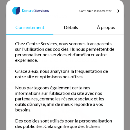
Continuer sans accepter
Consentement
Détails
À propos
Accueil
Nos agences
Centre Services Nîmes
Chez Centre Services, nous sommes transparents
La 71° Feria de Pentecôte arrive à grands pas!
sur l'utilisation des cookies. Ils nous permettent de
personnaliser nos services et d’améliorer votre
La 71° Feria de Pentecôte
expérience.
arrive à grands pas!
Grâce à eux, nous analysons la fréquentation de
notre site et optimisons nos offres.
Nous partageons également certaines
informations sur l’utilisation du site avec nos
partenaires, comme les réseaux sociaux et les
outils d’analyse, afin de mieux répondre à vos
besoins.
Des cookies sont utilisés pour la personnalisation
des publicités. Cela signifie que des fichiers