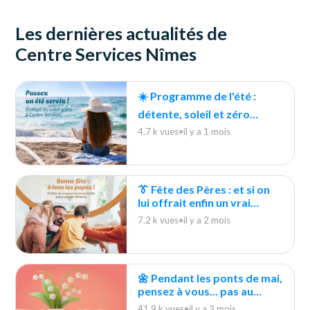
Les dernières actualités de
Centre Services Nîmes
☀️ Programme de l'été :
détente, soleil et zéro
tâches ménagères !
4.7 k vues
•
il y a 1 mois
👔 Fête des Pères : et si on
lui offrait enfin un vrai
moment pour souffler ?
7.2 k vues
•
il y a 2 mois
🌼 Pendant les ponts de mai,
pensez à vous... pas au
ménage !
41.9 k vues
•
il y a 3 mois