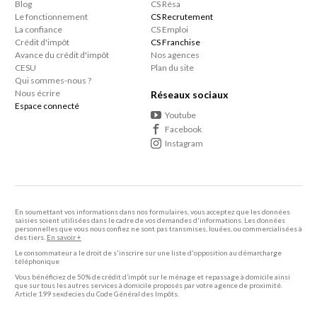
Blog
CS Résa
Le fonctionnement
CS Recrutement
La confiance
CS Emploi
Crédit d'impôt
CS Franchise
Avance du crédit d'impôt
Nos agences
CESU
Plan du site
Qui sommes-nous ?
Nous écrire
Réseaux sociaux
Espace connecté
Youtube
Facebook
Instagram
En soumettant vos informations dans nos formulaires, vous acceptez que les données
saisies soient utilisées dans le cadre de vos demandes d'informations. Les données
personnelles que vous nous confiez ne sont pas transmises, louées, ou commercialisées à
des tiers.
En savoir +
Le consommateur a le droit de s'inscrire sur une liste d'opposition au démarcharge
téléphonique
Vous bénéficiez de 50% de crédit d’impôt sur le ménage et repassage à domicile ainsi
que sur tous les autres services à domicile proposés par votre agence de proximité.
Article 199 sexdecies du Code Général des Impôts.