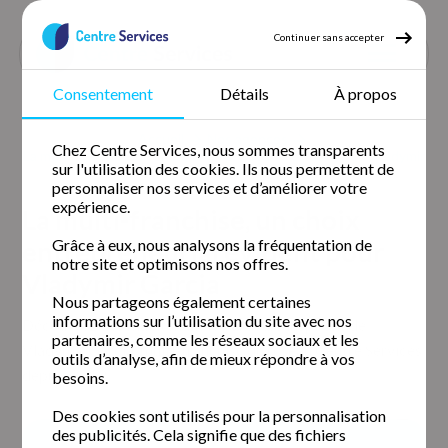
Continuer sans accepter
Consentement
Détails
À propos
Accueil
Nos agences
Chez Centre Services, nous sommes transparents
La multi franchise un choix entrepreneurial evident pour vladymir
sur l'utilisation des cookies. Ils nous permettent de
garcia
personnaliser nos services et d’améliorer votre
expérience.
La multi-franchise, un choix
entrepreneurial évident pour
Grâce à eux, nous analysons la fréquentation de
notre site et optimisons nos offres.
Vladymir Garcia
Nous partageons également certaines
informations sur l’utilisation du site avec nos
Découvrez dès maintenant le parcours inspirant de
partenaires, comme les réseaux sociaux et les
Vladymir Garcia, multi-franchisé du réseau Centre Services
outils d’analyse, afin de mieux répondre à vos
depuis 2019.
besoins.
Des cookies sont utilisés pour la personnalisation
des publicités. Cela signifie que des fichiers