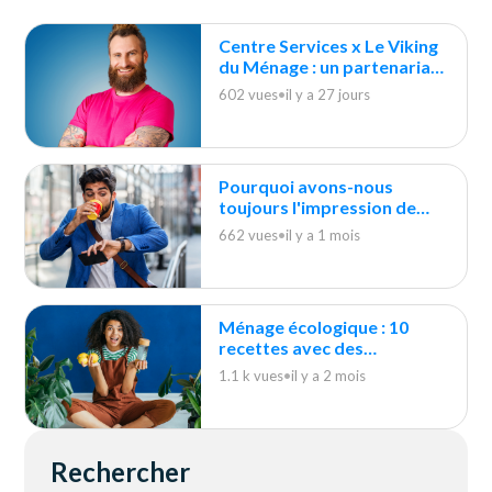
Centre Services x Le Viking
du Ménage : un partenariat
durable
602 vues
•
il y a 27 jours
Pourquoi avons-nous
toujours l'impression de
courir après le ménage ?
662 vues
•
il y a 1 mois
Ménage écologique : 10
recettes avec des
indispensables du quotidien
1.1 k vues
•
il y a 2 mois
Rechercher