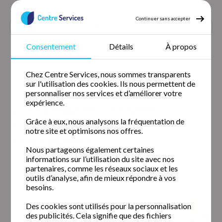
Continuer sans accepter
Consentement
Détails
À propos
Accueil
Nos agences
Chez Centre Services, nous sommes transparents
21 septembre : Journée Mondiale du nettoyage de notre planète
sur l'utilisation des cookies. Ils nous permettent de
!
personnaliser nos services et d’améliorer votre
expérience.
21 septembre : Journée
Mondiale du nettoyage de
Grâce à eux, nous analysons la fréquentation de
notre site et optimisons nos offres.
notre planète !
Nous partageons également certaines
informations sur l’utilisation du site avec nos
Puisque le nettoyage est le maître mot chez Centre
partenaires, comme les réseaux sociaux et les
Services, on vous parle aujourd'hui du World CleanUp Day !
outils d’analyse, afin de mieux répondre à vos
besoins.
Des cookies sont utilisés pour la personnalisation
des publicités. Cela signifie que des fichiers