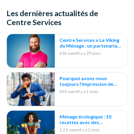
Les dernières actualités de
Centre Services
Centre Services x Le Viking
du Ménage : un partenariat
durable
636 vues
•
il y a 29 jours
Pourquoi avons-nous
toujours l'impression de
courir après le ménage ?
694 vues
•
il y a 1 mois
Ménage écologique : 10
recettes avec des
indispensables du quotidien
1.2 k vues
•
il y a 2 mois