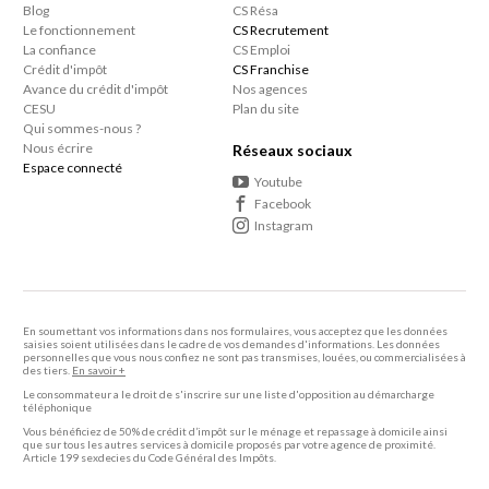
Blog
CS Résa
Le fonctionnement
CS Recrutement
La confiance
CS Emploi
Crédit d'impôt
CS Franchise
Avance du crédit d'impôt
Nos agences
CESU
Plan du site
Qui sommes-nous ?
Nous écrire
Réseaux sociaux
Espace connecté
Youtube
Facebook
Instagram
En soumettant vos informations dans nos formulaires, vous acceptez que les données
saisies soient utilisées dans le cadre de vos demandes d'informations. Les données
personnelles que vous nous confiez ne sont pas transmises, louées, ou commercialisées à
des tiers.
En savoir +
Le consommateur a le droit de s'inscrire sur une liste d'opposition au démarcharge
téléphonique
Vous bénéficiez de 50% de crédit d’impôt sur le ménage et repassage à domicile ainsi
que sur tous les autres services à domicile proposés par votre agence de proximité.
Article 199 sexdecies du Code Général des Impôts.