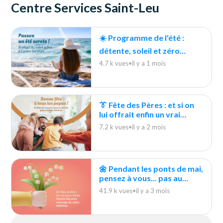
Centre Services Saint-Leu
☀️ Programme de l'été :
détente, soleil et zéro
tâches ménagères !
4.7 k vues
•
il y a 1 mois
👔 Fête des Pères : et si on
lui offrait enfin un vrai
moment pour souffler ?
7.2 k vues
•
il y a 2 mois
🌼 Pendant les ponts de mai,
pensez à vous... pas au
ménage !
41.9 k vues
•
il y a 3 mois