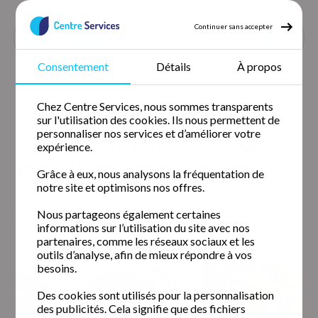
Continuer sans accepter
Consentement
Détails
À propos
Accueil
Nos agences
Centre Services Saint-Leu
Chez Centre Services, nous sommes transparents
Les astuces à connaître pour bien utiliser son sèche-linge
sur l'utilisation des cookies. Ils nous permettent de
personnaliser nos services et d’améliorer votre
Les astuces à connaître pour
expérience.
bien utiliser son sèche-linge
Grâce à eux, nous analysons la fréquentation de
notre site et optimisons nos offres.
Besoin de conseils pour utiliser votre sèche-linge ? On vous
partage nos astuces pour tirer profit de tous les avantages
Nous partageons également certaines
informations sur l’utilisation du site avec nos
de votre appareil !
partenaires, comme les réseaux sociaux et les
outils d’analyse, afin de mieux répondre à vos
besoins.
Des cookies sont utilisés pour la personnalisation
des publicités. Cela signifie que des fichiers