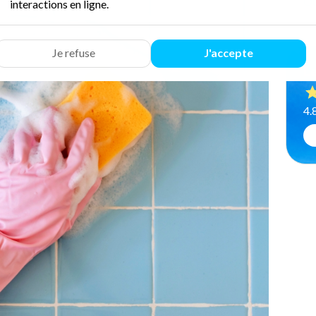
Qu
interactions en ligne.
Je refuse
J'accepte
Le
4.