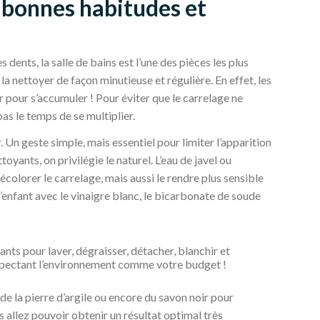
: bonnes habitudes et
s dents, la salle de bains est l’une des pièces les plus
 la nettoyer de façon minutieuse et régulière. En effet, les
r pour s’accumuler ! Pour éviter que le carrelage ne
pas le temps de se multiplier.
. Un geste simple, mais essentiel pour limiter l’apparition
oyants, on privilégie le naturel. L’eau de javel ou
colorer le carrelage, mais aussi le rendre plus sensible
u d’enfant avec le vinaigre blanc, le bicarbonate de soude
nts pour laver, dégraisser, détacher, blanchir et
respectant l’environnement comme votre budget !
de la pierre d’argile ou encore du savon noir pour
s allez pouvoir obtenir un résultat optimal très