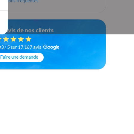
estions fréquentes
s avis de nos clients
83 / 5 sur 17 167 avis
Faire une demande