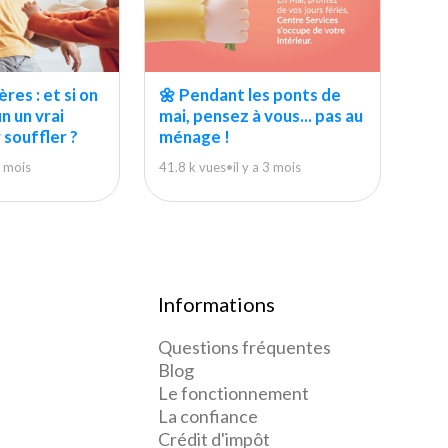
res : et si on
🌼 Pendant les ponts de
in un vrai
mai, pensez à vous... pas au
souffler ?
ménage !
2 mois
41.8 k vues
•
il y a 3 mois
Informations
Questions fréquentes
Blog
Le fonctionnement
La confiance
Crédit d'impôt