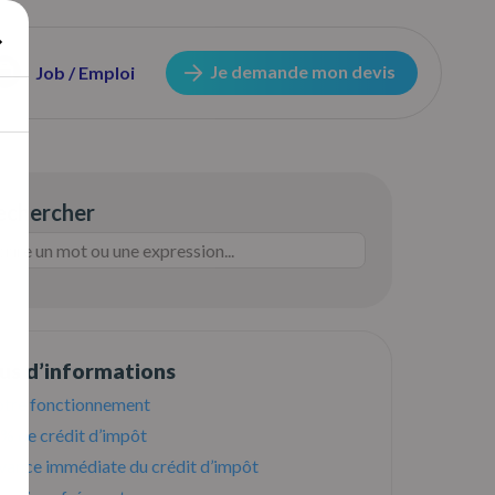
Je demande mon devis
Job / Emploi
echercher
lus d’informations
tre fonctionnement
% de crédit d’impôt
avance immédiate du crédit d’impôt