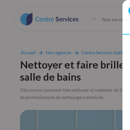
Nos services
Accueil
Nos agences
Centre Services Saint-L
Nettoyer et faire briller
salle de bains
Découvrez comment bien nettoyer et redonner de l’éclat 
de professionnels du nettoyage à domicile.