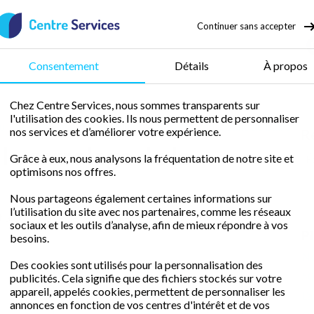
Continuer sans accepter
50 % de crédit d’impôt
Consentement
Détails
À propos
Chez Centre Services, nous sommes transparents sur
l'utilisation des cookies. Ils nous permettent de personnaliser
eu
Nettoyer et faire briller le carrelage de la salle de bains
nos services et d’améliorer votre expérience.
R
 le carrelage de la
Grâce à eux, nous analysons la fréquentation de notre site et
optimisons nos offres.
Nous partageons également certaines informations sur
l’utilisation du site avec nos partenaires, comme les réseaux
au carrelage de votre salle de bains grâce aux conseils
sociaux et les outils d’analyse, afin de mieux répondre à vos
P
besoins.
No
Des cookies sont utilisés pour la personnalisation des
50
publicités. Cela signifie que des fichiers stockés sur votre
appareil, appelés cookies, permettent de personnaliser les
L’
annonces en fonction de vos centres d'intérêt et de vos