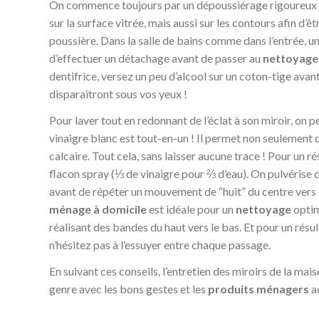
On commence toujours par un dépoussiérage rigoureux à l
sur la surface vitrée, mais aussi sur les contours afin d’ê
poussière. Dans la salle de bains comme dans l’entrée, un 
d’effectuer un détachage avant de passer au
nettoyage
dentifrice, versez un peu d’alcool sur un coton-tige ava
disparaîtront sous vos yeux !
Pour laver tout en redonnant de l’éclat à son miroir, on p
vinaigre blanc est tout-en-un ! Il permet non seulement de
calcaire. Tout cela, sans laisser aucune trace ! Pour un r
flacon spray (⅓ de vinaigre pour ⅔ d’eau). On pulvérise 
avant de répéter un mouvement de “huit” du centre vers l
ménage à domicile
est idéale pour un
nettoyage
optima
réalisant des bandes du haut vers le bas. Et pour un résu
n’hésitez pas à l’essuyer entre chaque passage.
En suivant ces conseils, l’entretien des miroirs de la mais
genre avec les bons gestes et les
produits ménagers
a