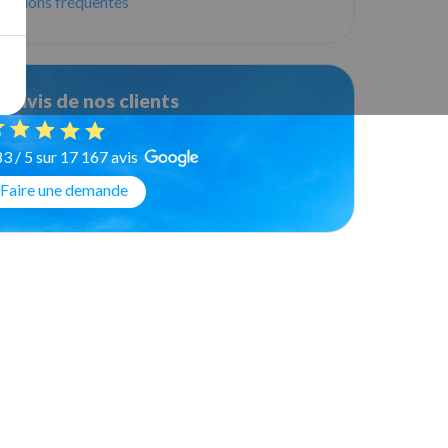
estions fréquentes
s avis de nos clients
83 / 5 sur 17 167 avis
Faire une demande