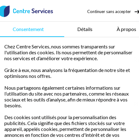
Continuer sans accepter
50 % de crédit d’impôt
Consentement
Détails
À propos
Chez Centre Services, nous sommes transparents sur
l'utilisation des cookies. Ils nous permettent de personnaliser
Nettoyer son miroir sans laisser aucune trace, c’est facile !
nos services et d’améliorer votre expérience.
R
 laisser aucune trace,
Grâce à eux, nous analysons la fréquentation de notre site et
optimisons nos offres.
Nous partageons également certaines informations sur
l’utilisation du site avec nos partenaires, comme les réseaux
rouvez tous les bons conseils de nettoyage à connaître !
sociaux et les outils d’analyse, afin de mieux répondre à vos
P
besoins.
No
Des cookies sont utilisés pour la personnalisation des
50
publicités. Cela signifie que des fichiers stockés sur votre
appareil, appelés cookies, permettent de personnaliser les
L’
annonces en fonction de vos centres d'intérêt et de vos