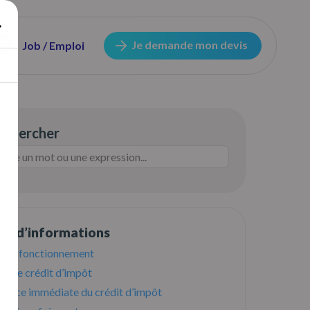
Je demande mon devis
Job / Emploi
echercher
lus d’informations
tre fonctionnement
% de crédit d’impôt
avance immédiate du crédit d’impôt