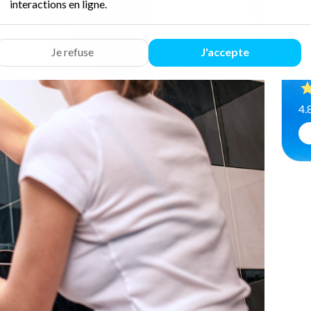
Qu
interactions en ligne.
Je refuse
J'accepte
Le
4.