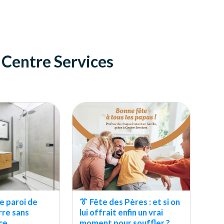
e Centre Services
e paroi de
👔 Fête des Pères : et si on
rre sans
lui offrait enfin un vrai
ace
moment pour souffler ?