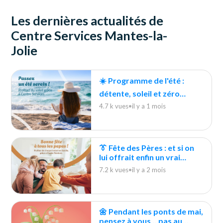
Les dernières actualités de
Centre Services Mantes-la-
Jolie
☀️ Programme de l'été :
détente, soleil et zéro
tâches ménagères !
4.7 k vues
•
il y a 1 mois
👔 Fête des Pères : et si on
lui offrait enfin un vrai
moment pour souffler ?
7.2 k vues
•
il y a 2 mois
🌼 Pendant les ponts de mai,
pensez à vous... pas au