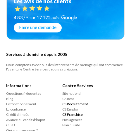
Les avis de nos clients
4.83 / 5 sur 17 172 avis
Faire une demande
Services à domicile depuis 2005
Nous comptons avec nous des intervenants de ménage qui ont commencé
l'aventure Centre Services depuis sa création.
Informations
Centre Services
Questions fréquentes
Site national
Blog
CS Résa
Le fonctionnement
CS Recrutement
La confiance
CS Emploi
Crédit d'impôt
CS Franchise
Avance du crédit d'impôt
Nos agences
CESU
Plan du site
Qui sommes-nous ?