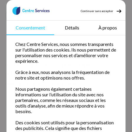
Continuer sans accepter
Consentement
Détails
À propos
Accueil
Nos agences
Centre Services Mantes-la-Jolie
Chez Centre Services, nous sommes transparents
Offrir à vos invités une chambre impeccable pour les fêtes de fin
sur l'utilisation des cookies. Ils nous permettent de
d’année
personnaliser nos services et d’améliorer votre
expérience.
Offrir à vos invités une
chambre impeccable pour les
Grâce à eux, nous analysons la fréquentation de
notre site et optimisons nos offres.
fêtes de fin d’année
Nous partageons également certaines
informations sur l’utilisation du site avec nos
Découvrez nos conseils pratiques pour nettoyer, organiser
partenaires, comme les réseaux sociaux et les
et décorer votre chambre d’ami avant les fêtes de fin
outils d’analyse, afin de mieux répondre à vos
d’année.
besoins.
Des cookies sont utilisés pour la personnalisation
des publicités. Cela signifie que des fichiers