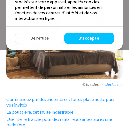
stockés sur votre appareil, appelés cookies,
permettent de personnaliser les annonces en
fonction de vos centres d'intérêt et de vos
interactions en ligne.
Je refuse
J'accepte
© fotostorm -
Istockphoto
Commencez par désencombrer : faites place nette pour
vos invités
La poussière, cet invité indésirable
Une literie fraîche pour des nuits reposantes après une
belle fête