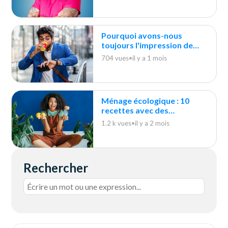
Pourquoi avons-nous
toujours l'impression de
courir après le ménage ?
704 vues
•
il y a 1 mois
Ménage écologique : 10
recettes avec des
indispensables du quotidien
1.2 k vues
•
il y a 2 mois
Rechercher