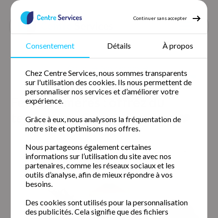
Continuer sans accepter
Consentement
Détails
À propos
Accueil
Nos agences
Chez Centre Services, nous sommes transparents
Fête des mères : offrez du temps avec Centre Services ❤️
sur l'utilisation des cookies. Ils nous permettent de
personnaliser nos services et d’améliorer votre
Fête des mères : offrez du
expérience.
temps avec Centre Services ❤️
Grâce à eux, nous analysons la fréquentation de
notre site et optimisons nos offres.
Et si le cadeau idéal était du temps ? Pour sa fête, pourquoi
Nous partageons également certaines
ne pas offrir à votre maman des prestations de ménage à
informations sur l’utilisation du site avec nos
domicile ?
partenaires, comme les réseaux sociaux et les
outils d’analyse, afin de mieux répondre à vos
besoins.
Des cookies sont utilisés pour la personnalisation
des publicités. Cela signifie que des fichiers