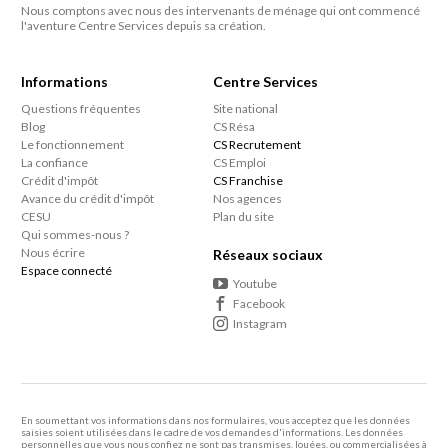
Nous comptons avec nous des intervenants de ménage qui ont commencé
l'aventure Centre Services depuis sa création.
Informations
Centre Services
Questions fréquentes
Site national
Blog
CS Résa
Le fonctionnement
CS Recrutement
La confiance
CS Emploi
Crédit d'impôt
CS Franchise
Avance du crédit d'impôt
Nos agences
CESU
Plan du site
Qui sommes-nous ?
Nous écrire
Réseaux sociaux
Espace connecté
Youtube
Facebook
Instagram
En soumettant vos informations dans nos formulaires, vous acceptez que les données
saisies soient utilisées dans le cadre de vos demandes d'informations. Les données
personnelles que vous nous confiez ne sont pas transmises, louées, ou commercialisées à