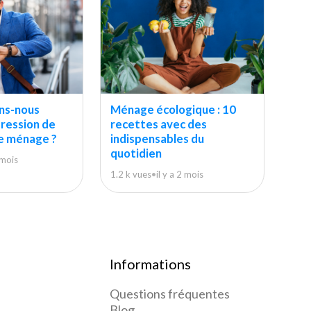
ns-nous
Ménage écologique : 10
pression de
recettes avec des
le ménage ?
indispensables du
quotidien
1 mois
1.2 k vues
•
il y a 2 mois
Informations
Questions fréquentes
Blog