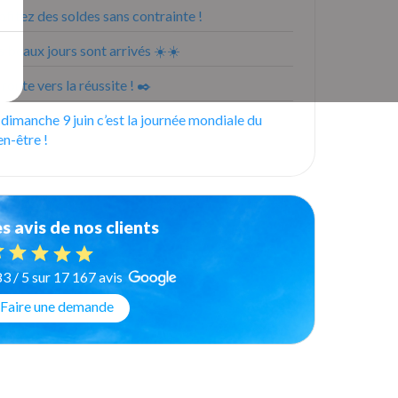
ofitez des soldes sans contrainte !
s beaux jours sont arrivés ☀️☀️
 route vers la réussite ! ✒️
 dimanche 9 juin c’est la journée mondiale du
en-être !
s avis de nos clients
83 / 5 sur 17 167 avis
Faire une demande