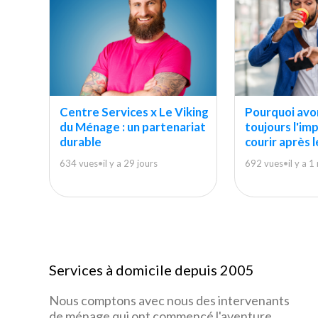
Centre Services x Le Viking
Pourquoi avo
du Ménage : un partenariat
toujours l'im
durable
courir après 
634 vues
•
il y a 29 jours
692 vues
•
il y a 
Services à domicile depuis 2005
Nous comptons avec nous des intervenants
de ménage qui ont commencé l'aventure