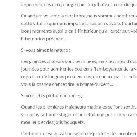
imperméables et replongé dans le rythme effréné du quo
Quand arrive le mois d'octobre, nous sommes nombreux à
cette vitalité que nous impulse la saison estivale. Pour
bons moments aussi bien à l'intérieur qu'à l'extérieur, v
hibernation précoce ..
Si vous aimez la nature :
Les grandes chaleurs sont terminées, mais les mois d'oc
journées pour admirer les couleurs flamboyantes de la v
organiser de longues promenades, ou encore partir en for
vous la chance d'entendre le brame du cerf ...
Si vous êtes plutôt cocooning :
Quand les premières fraîcheurs matinales se font sentir, 
s'improvise home stager et on refait une petite déco à no
moelleux et des jolis bouquets.
L'automne c'est aussi l'occasion de profiter des nombreu