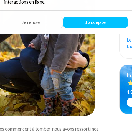
interactions en ligne.
Pr
Le
Je refuse
J'accepte
En
Le
bi
Le
4.
uilles commencent à tomber, nous avons ressorti nos