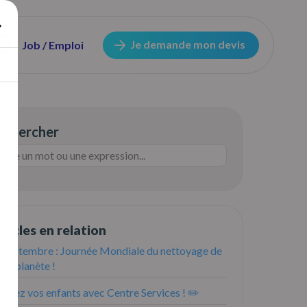
Je demande mon devis
Job / Emploi
echercher
ticles en relation
 septembre : Journée Mondiale du nettoyage de
tre planète !
usez vos enfants avec Centre Services ! ✏️