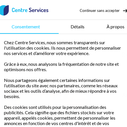
Continuer sans accepter
50 % de crédit d’impôt
Consentement
Détails
À propos
Chez Centre Services, nous sommes transparents sur
l'utilisation des cookies. Ils nous permettent de personnaliser
irs de l'automne
nos services et d’améliorer votre expérience.
R
irs de l'automne
Grâce à eux, nous analysons la fréquentation de notre site et
optimisons nos offres.
iter pleinement de l'automne !
Nous partageons également certaines informations sur
l’utilisation du site avec nos partenaires, comme les réseaux
sociaux et les outils d’analyse, afin de mieux répondre à vos
Ar
besoins.
21
Des cookies sont utilisés pour la personnalisation des
no
publicités. Cela signifie que des fichiers stockés sur votre
appareil, appelés cookies, permettent de personnaliser les
Am
annonces en fonction de vos centres d'intérêt et de vos