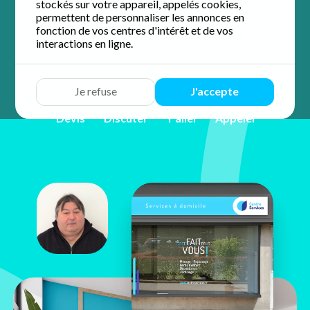
stockés sur votre appareil, appelés cookies,
accompagnement personnalisé et de proximité.
permettent de personnaliser les annonces en
fonction de vos centres d'intérêt et de vos
3.9 / 5 sur 11 avis
Google
interactions en ligne.
Je refuse
J'accepte
Devis
Discuter
Y aller
Appeler
Jean-Michael
Biguet
17, rue Exelmans
55000 Bar-le-Duc