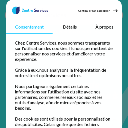
Continuer sans accepter
Consentement
Détails
À propos
Accueil
Nos agences
Meuse
Bar-le-Duc
Chez Centre Services, nous sommes transparents
sur l'utilisation des cookies. Ils nous permettent de
personnaliser nos services et d’améliorer votre
expérience.
Grâce à eux, nous analysons la fréquentation de
notre site et optimisons nos offres.
Votre agence de
Nous partageons également certaines
services à la personne à
informations sur l’utilisation du site avec nos
partenaires, comme les réseaux sociaux et les
Bar-le-Duc
outils d’analyse, afin de mieux répondre à vos
besoins.
Des cookies sont utilisés pour la personnalisation
Installée au cœur de la ville, l'équipe de Centre Services
des publicités. Cela signifie que des fichiers
Bar-le-Duc simplifie votre quotidien. Profitez d'un