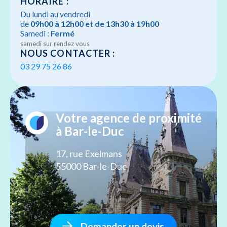
HORAIRE :
Du lundi au vendredi
de
09h00 à 12h00 et de 13h30 à 19h00
Samedi :
Fermé
samedi sur rendez vous
NOUS CONTACTER :
03 29 75 26 86
Votre agence de proximité
à Bar-le-Duc
17, rue Exelmans
55000 Bar-le-Duc
Demander un devis