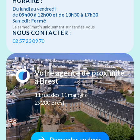
HORAIRE :
Du lundi au vendredi
de
09h00 à 12h00 et de 13h30 à 17h30
Samedi :
Fermé
Le samedi matin uniquement sur rendez-vous
NOUS CONTACTER :
02 57 23 09 70
Votre agence de proximité
à Brest
11 rue des 11 martyrs
29200 Brest
Demander un devis