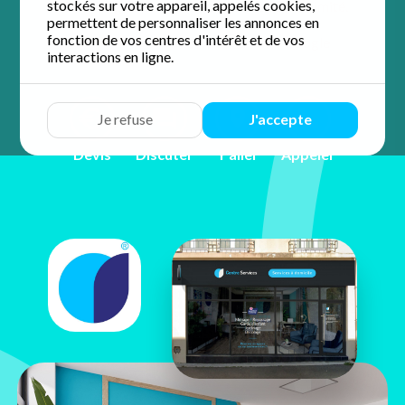
stockés sur votre appareil, appelés cookies,
accompagnement personnalisé et de proximité.
permettent de personnaliser les annonces en
fonction de vos centres d'intérêt et de vos
4.8 / 5 sur 24 avis
Google
interactions en ligne.
Je refuse
J'accepte
Devis
Discuter
Y aller
Appeler
Prisca
BISSANGOUX
11 rue des 11 martyrs
29200 Brest