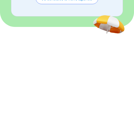
3
h offertes
Été sans ménage
Du 01 juillet 2026 au 31 août 2026
J'en profite
En savoir plus
Services à domicile depuis 2005
Nous comptons avec nous des intervenants de ménage qui ont commencé
l'aventure Centre Services depuis sa création.