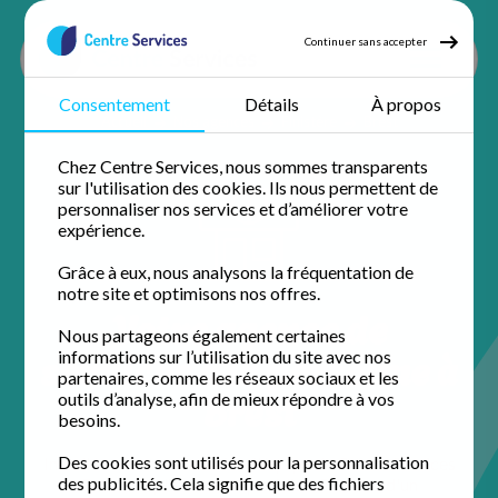
Continuer sans accepter
Consentement
Détails
À propos
Accueil
Nos agences
Finistère
Brest
Chez Centre Services, nous sommes transparents
sur l'utilisation des cookies. Ils nous permettent de
personnaliser nos services et d’améliorer votre
expérience.
Grâce à eux, nous analysons la fréquentation de
notre site et optimisons nos offres.
Votre agence de
Nous partageons également certaines
services à la personne à
informations sur l’utilisation du site avec nos
partenaires, comme les réseaux sociaux et les
Brest
outils d’analyse, afin de mieux répondre à vos
besoins.
Des cookies sont utilisés pour la personnalisation
Installée au cœur de la ville, l'équipe de Centre Services
des publicités. Cela signifie que des fichiers
Brest simplifie votre quotidien. Profitez d'un