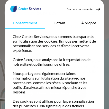
Continuer sans accepter
Consentement
Détails
À propos
Accueil
Bricolage
Bricolage Ille et vilaine
Bricolage à domicile en
Chez Centre Services, nous sommes transparents
sur l'utilisation des cookies. Ils nous permettent de
Ille-et-Vilaine
personnaliser nos services et d’améliorer votre
expérience.
Grâce à eux, nous analysons la fréquentation de
Retrouvez votre temps libre avec une femme de
notre site et optimisons nos offres.
ménage fiable et expérimentée. Profitez de
50%
de crédit d'impôt immédiat
pour un domicile
Nous partageons également certaines
impeccable.
informations sur l’utilisation du site avec nos
partenaires, comme les réseaux sociaux et les
outils d’analyse, afin de mieux répondre à vos
besoins.
Demander un devis gratuit
Des cookies sont utilisés pour la personnalisation
des publicités. Cela signifie que des fichiers