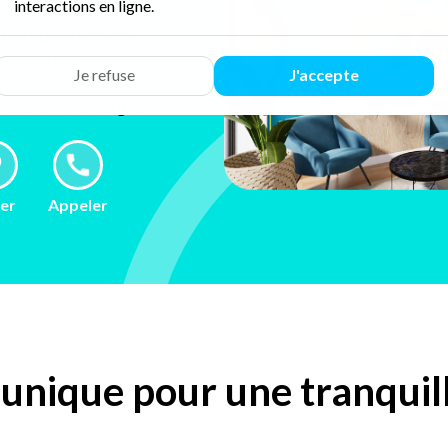
interactions en ligne.
implifie votre
 accompagnement
proximité.
Je refuse
J'accepte
ur 28 avis
Google
ler
Appeler
unique pour une tranquilli