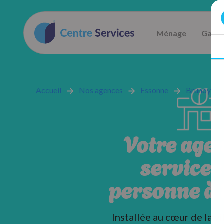
Ménage
Garde
Accueil
Nos agences
Essonne
Brunoy
Votre age
services 
personne à
Installée au cœur de la vi