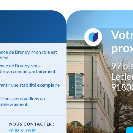
Vot
pro
ence de Brunoy. Mon rôle est
déal.
97 bi
gence de Brunoy, vous
dié qui connaît parfaitement
Lecle
9180
antir une stabilité exemplaire
ntions, nous veillons au
mble vraiment.
NOUS CONTACTER :
01 83 61 03 82