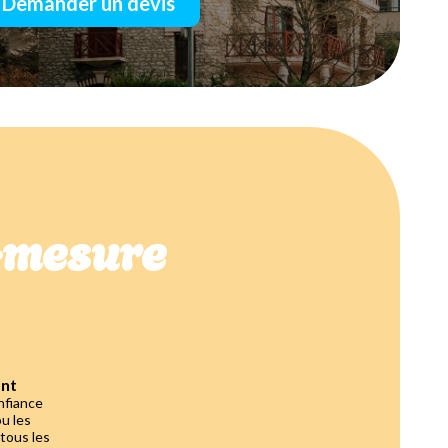
Demander un devis
r-mesure
ant
nfiance
ou les
 tous les