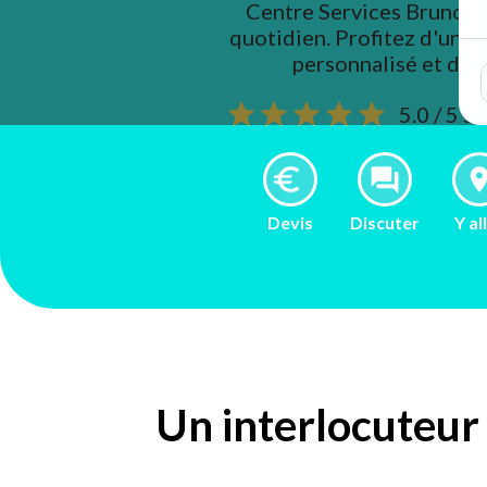
Centre Services Brunoy s
quotidien. Profitez d'un
personnalisé et de 
5.0 / 5 s
Devis
Discuter
Y al
Un interlocuteur 