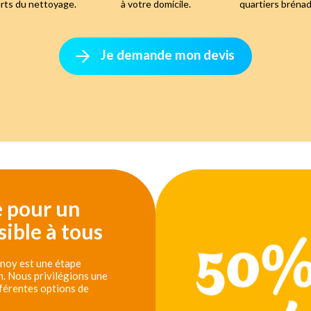
rts du nettoyage.
à votre domicile.
quartiers brénad
Je demande mon devis
e pour un
ible à tous
unoy est une étape
n. Nous privilégions une
férentes options de