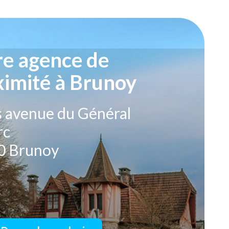
re agence de
ximité à Brunoy
s avenue du Général
rc
0 Brunoy