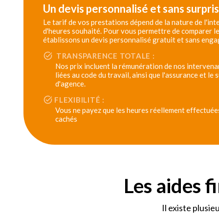
Un devis personnalisé et sans surpri
Le tarif de vos prestations dépend de la nature de l'in
d'heures souhaité. Pour vous permettre de comparer le
établissons un devis personnalisé gratuit et sans eng
TRANSPARENCE TOTALE :
Nos prix incluent la rémunération de nos intervenan
liées au code du travail, ainsi que l'assurance et le
d'agence.
FLEXIBILITÉ :
Vous ne payez que les heures réellement effectuées,
cachés
Les aides f
Il existe plusie