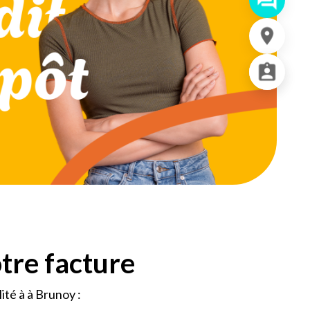
otre facture
lité à à Brunoy :