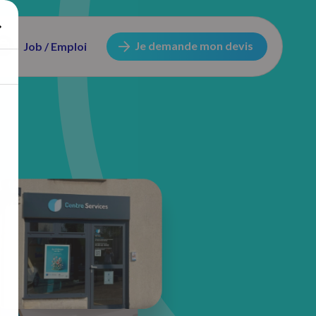
Je demande mon devis
Job / Emploi
97 bis avenue du Général Leclerc
91800 Brunoy