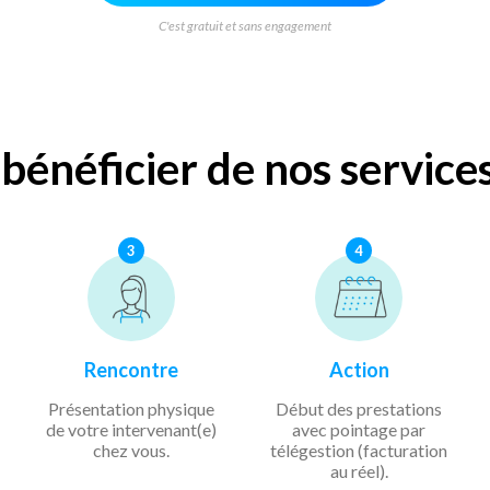
C'est gratuit et sans engagement
énéficier de nos service
3
4
Rencontre
Action
Présentation physique
Début des prestations
de votre intervenant(e)
avec pointage par
chez vous.
télégestion (facturation
au réel).