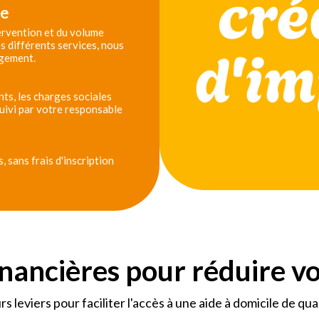
se
tervention et du volume
s différents services, nous
agement.
ts, les charges sociales
 suivi par votre responsable
 sans frais d'inscription
inancières pour réduire v
urs leviers pour faciliter l'accès à une aide à domicile de qua