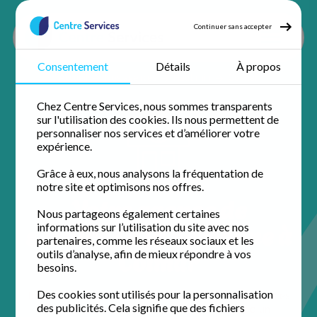
Continuer sans accepter
Consentement
Détails
À propos
Accueil
Nos agences
Haut rhin
Colmar
Chez Centre Services, nous sommes transparents
sur l'utilisation des cookies. Ils nous permettent de
personnaliser nos services et d’améliorer votre
expérience.
Grâce à eux, nous analysons la fréquentation de
notre site et optimisons nos offres.
Votre agence de
Nous partageons également certaines
services à la personne à
informations sur l’utilisation du site avec nos
partenaires, comme les réseaux sociaux et les
Colmar
outils d’analyse, afin de mieux répondre à vos
besoins.
Des cookies sont utilisés pour la personnalisation
Installée au cœur de la ville, l'équipe de Centre Services
des publicités. Cela signifie que des fichiers
Colmar simplifie votre quotidien. Profitez d'un