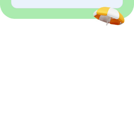
3
h offertes
Été sans ménage
Du 01 juillet 2026 au 31 août 2026
J'en profite
En savoir plus
Services à domicile depuis 2005
Nous comptons avec nous des intervenants de ménage qui ont commencé
l'aventure Centre Services depuis sa création.