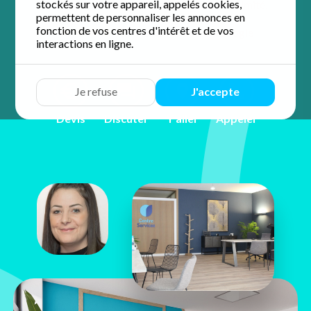
stockés sur votre appareil, appelés cookies,
accompagnement personnalisé et de proximité.
permettent de personnaliser les annonces en
fonction de vos centres d'intérêt et de vos
4.8 / 5 sur 28 avis
Google
interactions en ligne.
Je refuse
J'accepte
Devis
Discuter
Y aller
Appeler
Léa Schueller
80 Avenue de la République
68000 Colmar