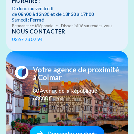
HORAIRE :
Du lundi au vendredi
de
08h00 à 12h30 et de 13h30 à 17h00
Samedi :
Fermé
Permanence téléphonique - Disponibilité sur rendez-vous
NOUS CONTACTER :
03 67 23 02 94
Votre agence de proximité
à Colmar
80 Avenue de la République
68000 Colmar
Demander un devis