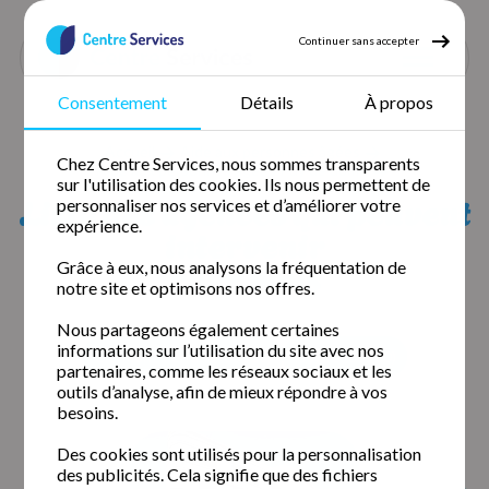
Continuer sans accepter
Consentement
Détails
À propos
Accueil
Aide aux personnes âgées
Chez Centre Services, nous sommes transparents
Aide aux personnes âgées Puy de dôme
sur l'utilisation des cookies. Ils nous permettent de
Aide aux personnes âgées Chanat-la-Mouteyre
Liste des agences qui peuvent
personnaliser nos services et d’améliorer votre
expérience.
intervenir
chez vous
Grâce à eux, nous analysons la fréquentation de
notre site et optimisons nos offres.
Nous partageons également certaines
informations sur l’utilisation du site avec nos
Clermont-Ferrand (63000)
Issoire (63500)
partenaires, comme les réseaux sociaux et les
outils d’analyse, afin de mieux répondre à vos
besoins.
Des cookies sont utilisés pour la personnalisation
des publicités. Cela signifie que des fichiers