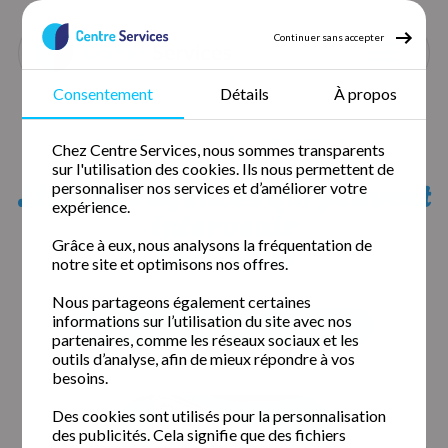
Continuer sans accepter
Consentement
Détails
À propos
Accueil
Aide aux personnes âgées
Chez Centre Services, nous sommes transparents
Aide aux personnes âgées Puy de dôme
sur l'utilisation des cookies. Ils nous permettent de
Aide aux personnes âgées Ennezat
Liste des agences qui peuvent
personnaliser nos services et d’améliorer votre
expérience.
intervenir
chez vous
Grâce à eux, nous analysons la fréquentation de
notre site et optimisons nos offres.
Nous partageons également certaines
informations sur l’utilisation du site avec nos
Clermont-Ferrand (63000)
Issoire (63500)
partenaires, comme les réseaux sociaux et les
outils d’analyse, afin de mieux répondre à vos
besoins.
Des cookies sont utilisés pour la personnalisation
des publicités. Cela signifie que des fichiers