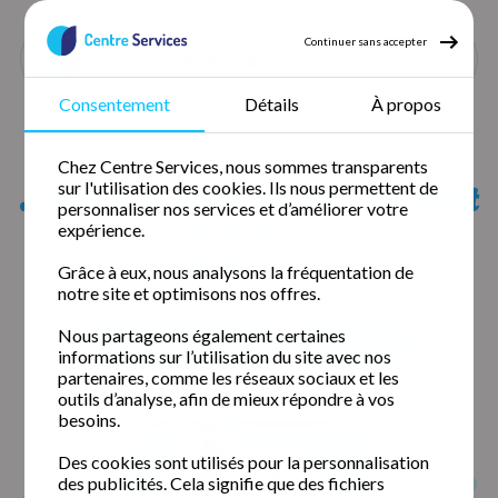
Continuer sans accepter
Consentement
Détails
À propos
Accueil
Garde d'enfant
Garde d'enfant Puy de dôme
Chez Centre Services, nous sommes transparents
Garde d'enfant Marsat
Liste des agences qui peuvent
sur l'utilisation des cookies. Ils nous permettent de
personnaliser nos services et d’améliorer votre
intervenir
expérience.
chez vous
Grâce à eux, nous analysons la fréquentation de
notre site et optimisons nos offres.
Nous partageons également certaines
Clermont-Ferrand (63000)
Issoire (63500)
informations sur l’utilisation du site avec nos
partenaires, comme les réseaux sociaux et les
outils d’analyse, afin de mieux répondre à vos
besoins.
Des cookies sont utilisés pour la personnalisation
des publicités. Cela signifie que des fichiers