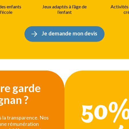
des enfants
Jeux adaptés à l’âge de
Activités
d'école
l’enfant
cr
Je demande mon devis
tre garde
gnan ?
 la transparence. Nos
r une rémunération