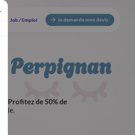
Je demande mon devis
Job / Emploi
le Perpignan
ée.
Profitez de 50% de
able.