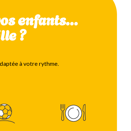
vos enfants…
lle ?
adaptée à votre rythme.