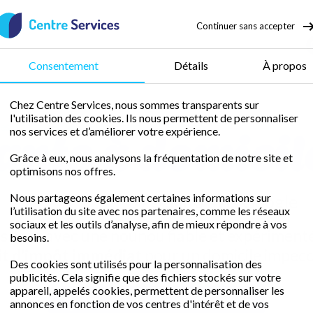
Continuer sans accepter
50 % de crédit d’impôt
Consentement
Détails
À propos
Chez Centre Services, nous sommes transparents sur
l'utilisation des cookies. Ils nous permettent de personnaliser
ants à domici
es orientales
Garde d'enfant Perpignan
nos services et d’améliorer votre expérience.
Grâce à eux, nous analysons la fréquentation de notre site et
optimisons nos offres.
Nous partageons également certaines informations sur
0 / 5 sur 0 avis
Google
l’utilisation du site avec nos partenaires, comme les réseaux
sociaux et les outils d’analyse, afin de mieux répondre à vos
 libre avec une nounou fiable et expériment
besoins.
it d'impôt immédiat
pour un domicile impecc
Des cookies sont utilisés pour la personnalisation des
publicités. Cela signifie que des fichiers stockés sur votre
appareil, appelés cookies, permettent de personnaliser les
Demander un devis gratuit
annonces en fonction de vos centres d'intérêt et de vos