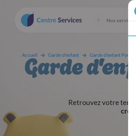
Nos services
Garde d'enf
Accueil
Garde d'enfant
Garde d'enfant Pyréné
Retrouvez votre temps
créd