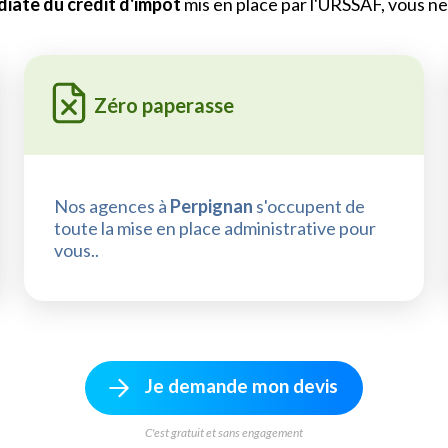
iate du crédit d'impôt
mis en place par l'URSSAF, vous ne 
Zéro paperasse
Nos agences à
Perpignan
s'occupent de
toute la mise en place administrative pour
vous..
Je demande mon devis
C'est gratuit et sans engagement