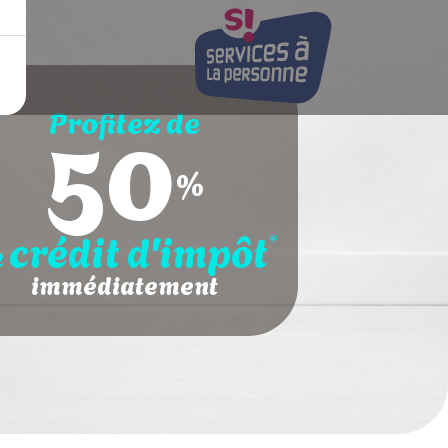
50
Profitez de
%
crédit d'impôt
*
e
immédiatement