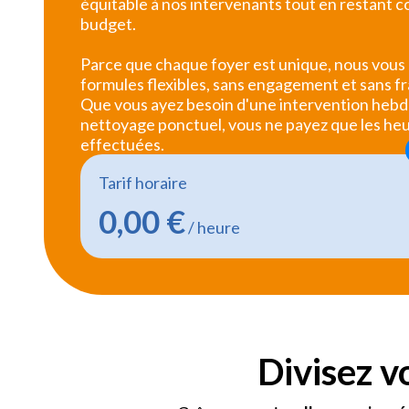
équitable à nos intervenants tout en restant c
budget.
Parce que chaque foyer est unique, nous vous
formules flexibles, sans engagement et sans fr
Que vous ayez besoin d'une intervention heb
nettoyage ponctuel, vous ne payez que les he
effectuées.
Tarif horaire
0,00 €
/ heure
Divisez v