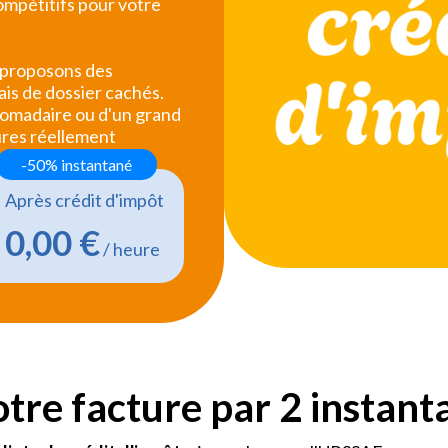
ompétitifs pour votre
 proposons des
ais de dossier cachés.
domadaire ou d'un grand
ures réellement
-50% instantané
Après crédit d'impôt
0,00 €
/ heure
otre facture par 2 instan