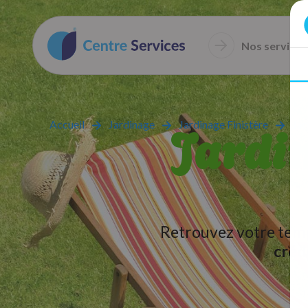
Nos services
Jardin
Accueil
Jardinage
Jardinage Finistère
Jar
Retrouvez votre temps
créd