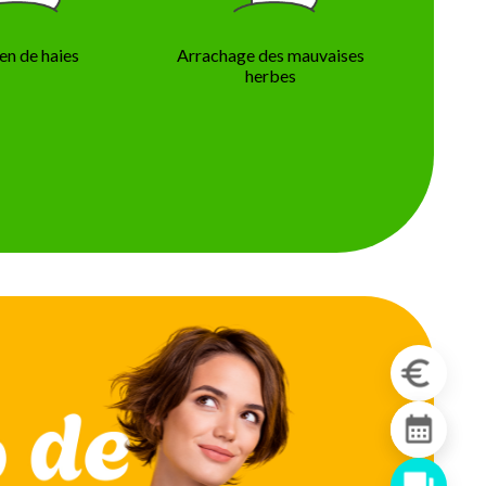
en de haies
Arrachage des mauvaises
herbes