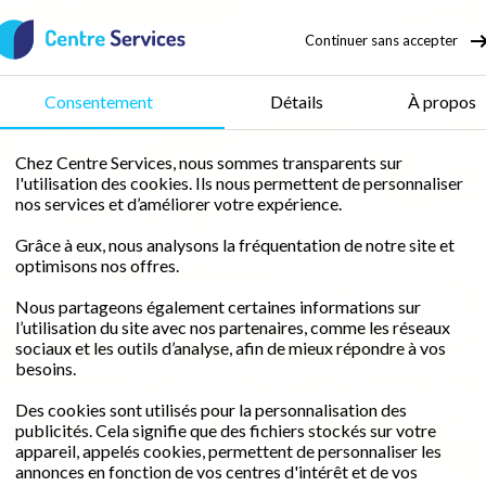
Continuer sans accepter
50 % de crédit d’impôt
Consentement
Détails
À propos
Chez Centre Services, nous sommes transparents sur
l'utilisation des cookies. Ils nous permettent de personnaliser
age à domicil
dinage Brest
nos services et d’améliorer votre expérience.
Grâce à eux, nous analysons la fréquentation de notre site et
optimisons nos offres.
Nous partageons également certaines informations sur
0 / 5 sur 0 avis
Google
l’utilisation du site avec nos partenaires, comme les réseaux
sociaux et les outils d’analyse, afin de mieux répondre à vos
 libre avec un jardinier fiable et expériment
besoins.
it d'impôt immédiat
pour un domicile impecc
Des cookies sont utilisés pour la personnalisation des
publicités. Cela signifie que des fichiers stockés sur votre
appareil, appelés cookies, permettent de personnaliser les
Demander un devis gratuit
annonces en fonction de vos centres d'intérêt et de vos