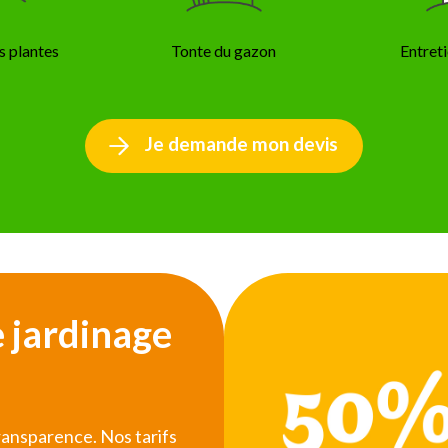
s plantes
Tonte du gazon
Entreti
Je demande mon devis
e jardinage
ransparence. Nos tarifs