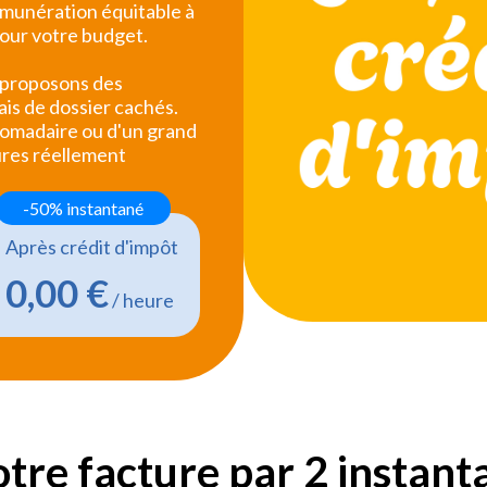
rémunération équitable à
pour votre budget.
 proposons des
ais de dossier cachés.
domadaire ou d'un grand
ures réellement
-50% instantané
Après crédit d'impôt
0,00 €
/ heure
otre facture par 2 instan