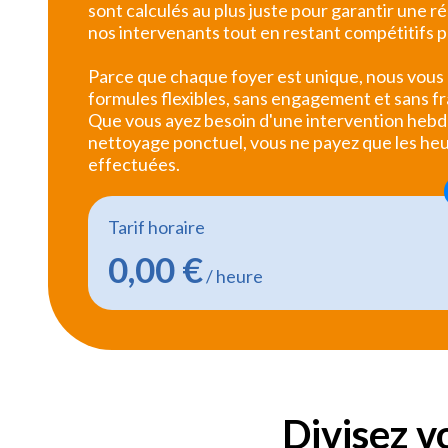
sont calculés au plus juste pour garantir une 
nos intervenants tout en restant compétitifs 
Parce que chaque foyer est unique, nous vous
formules flexibles, sans engagement et sans fr
Que vous ayez besoin d'une intervention heb
nettoyage ponctuel, vous ne payez que les he
effectuées.
Tarif horaire
0,00 €
/ heure
Divisez v