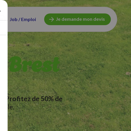
Je demande mon devis
Job / Emploi
e Brest
é.
Profitez de 50% de
able.