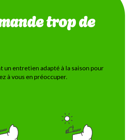
emande trop de
nt un entretien adapté à la saison pour
yez à vous en préoccuper.