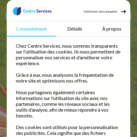
Continuer sans accepter
Consentement
Détails
À propos
Accueil
Jardinage
Jardinage Calvados
Jardinage à domicile dans
Chez Centre Services, nous sommes transparents
sur l'utilisation des cookies. Ils nous permettent de
le Calvados
personnaliser nos services et d’améliorer votre
expérience.
Grâce à eux, nous analysons la fréquentation de
Retrouvez votre temps libre avec une femme de
notre site et optimisons nos offres.
ménage fiable et expérimentée. Profitez de
50%
de crédit d'impôt immédiat
pour un domicile
Nous partageons également certaines
impeccable.
informations sur l’utilisation du site avec nos
partenaires, comme les réseaux sociaux et les
outils d’analyse, afin de mieux répondre à vos
besoins.
Demander un devis gratuit
Des cookies sont utilisés pour la personnalisation
des publicités. Cela signifie que des fichiers