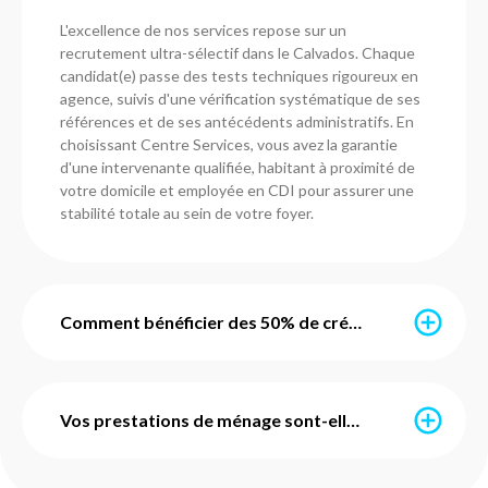
L'excellence de nos services repose sur un
recrutement ultra-sélectif dans le Calvados. Chaque
candidat(e) passe des tests techniques rigoureux en
agence, suivis d'une vérification systématique de ses
références et de ses antécédents administratifs. En
choisissant Centre Services, vous avez la garantie
d'une intervenante qualifiée, habitant à proximité de
votre domicile et employée en CDI pour assurer une
stabilité totale au sein de votre foyer.
Comment bénéficier des 50% de crédit d'impôt immédiat ?
Grâce au service d'avance immédiate mis en place par
l'URSSAF, vous ne payez que la moitié de votre facture
Vos prestations de ménage sont-elles avec ou sans engagement ?
chaque mois. Nos agences dans le Calvados
s'occupent de toute la configuration administrative
pour vous. Une fois activé, le crédit d'impôt de 50 %