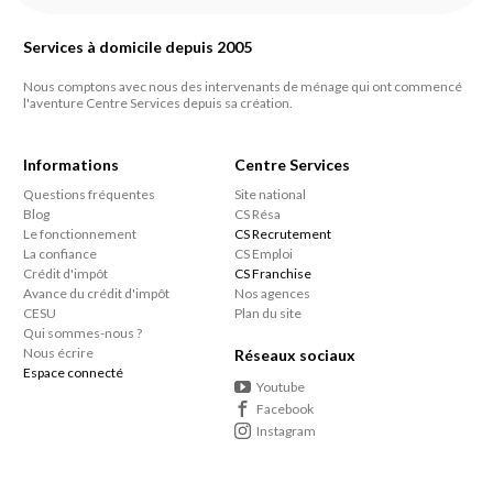
Chez Centre Services, nous prônons la liberté. Toutes
est déduit en temps réel : si votre prestation coûte
nos prestations de ménage et de repassage sont
100 €, seuls 50 € sont prélevés sur votre compte.
Services à domicile depuis 2005
sans engagement de durée et sans frais de dossier
C'est simple, transparent et sans aucune avance de
cachés. Vous pouvez suspendre, modifier ou arrêter
Nous comptons avec nous des intervenants de ménage qui ont commencé
frais de votre part.
vos interventions sur simple appel à votre agence de
l'aventure Centre Services depuis sa création.
proximité. Notre objectif est de vous fidéliser par la
qualité de notre travail et la fiabilité de nos
Informations
Centre Services
intervenants, et non par un contrat contraignant.
Questions fréquentes
Site national
Blog
CS Résa
Le fonctionnement
CS Recrutement
La confiance
CS Emploi
Crédit d'impôt
CS Franchise
Avance du crédit d'impôt
Nos agences
CESU
Plan du site
Qui sommes-nous ?
Nous écrire
Réseaux sociaux
Espace connecté
Youtube
Facebook
Instagram