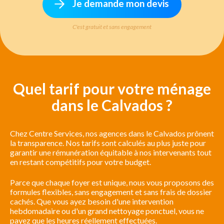
Je demande mon devis
C'est gratuit et sans engagement
Quel tarif pour votre ménage
dans le Calvados ?
Chez Centre Services, nos agences dans le Calvados prônent
la transparence. Nos tarifs sont calculés au plus juste pour
garantir une rémunération équitable à nos intervenants tout
en restant compétitifs pour votre budget.
Parce que chaque foyer est unique, nous vous proposons des
formules flexibles, sans engagement et sans frais de dossier
cachés. Que vous ayez besoin d'une intervention
hebdomadaire ou d'un grand nettoyage ponctuel, vous ne
payez que les heures réellement effectuées.