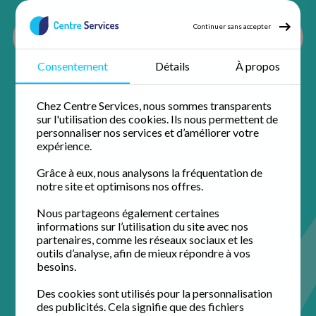
Continuer sans accepter
Consentement
Détails
À propos
Accueil
Jardinage
Jardinage Eure et loir
Jardinage Fresnay-le-Gilmert
Chez Centre Services, nous sommes transparents
sur l'utilisation des cookies. Ils nous permettent de
personnaliser nos services et d’améliorer votre
expérience.
Grâce à eux, nous analysons la fréquentation de
notre site et optimisons nos offres.
Jardinage à domicile à
Nous partageons également certaines
informations sur l’utilisation du site avec nos
Fresnay-le-Gilmert
partenaires, comme les réseaux sociaux et les
outils d’analyse, afin de mieux répondre à vos
besoins.
Profitez de 50% de crédit d'impôt immédiat avec votre
agence de proximité pour un domicile impeccable.
Des cookies sont utilisés pour la personnalisation
des publicités. Cela signifie que des fichiers