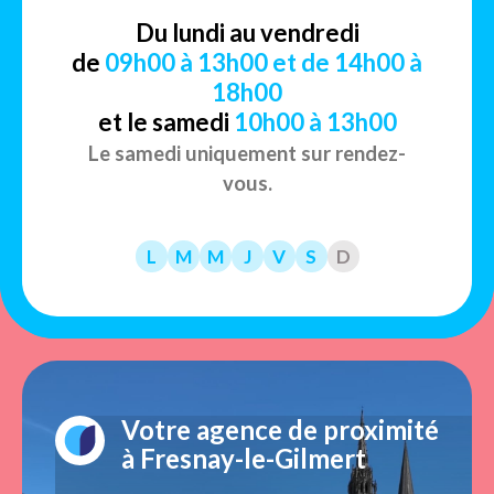
Du lundi au vendredi
de
09h00 à 13h00 et de 14h00 à
18h00
et le samedi
10h00 à 13h00
Le samedi uniquement sur rendez-
vous.
L
M
M
J
V
S
D
Votre agence de proximité
à Fresnay-le-Gilmert