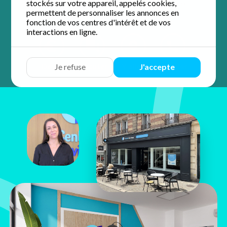
stockés sur votre appareil, appelés cookies,
4.9 / 5 sur 57 avis
Google
permettent de personnaliser les annonces en
fonction de vos centres d'intérêt et de vos
interactions en ligne.
Devis
Discuter
Y aller
Appeler
Je refuse
J'accepte
Adèle
Josquin
5 rue des Changes
28000 Chartres