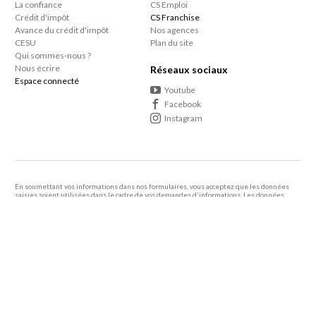
La confiance
CS Emploi
Crédit d'impôt
CS Franchise
Avance du crédit d'impôt
Nos agences
CESU
Plan du site
Qui sommes-nous ?
Nous écrire
Réseaux sociaux
Espace connecté
Youtube
Facebook
Instagram
En soumettant vos informations dans nos formulaires, vous acceptez que les données
saisies soient utilisées dans le cadre de vos demandes d'informations. Les données
personnelles que vous nous confiez ne sont pas transmises, louées, ou commercialisées à
des tiers.
En savoir +
Le consommateur a le droit de s'inscrire sur une liste d'opposition au démarcharge
téléphonique
Vous bénéficiez de 50% de crédit d’impôt sur le ménage et repassage à domicile ainsi
que sur tous les autres services à domicile proposés par votre agence de proximité.
Article 199 sexdecies du Code Général des Impôts.
2005 - 2026 Centre Services -
Mentions légales
-
Politique de confidentialité