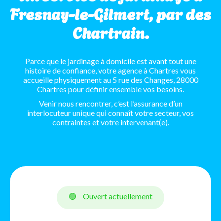
Fresnay-le-Gilmert, par des
Chartrain.
Parce que le jardinage à domicile est avant tout une
histoire de confiance, votre agence à Chartres vous
accueille physiquement au 5 rue des Changes, 28000
Chartres pour définir ensemble vos besoins.
Venir nous rencontrer, c’est l’assurance d’un
interlocuteur unique qui connaît votre secteur, vos
contraintes et votre intervenant(e).
🟢
Ouvert actuellement