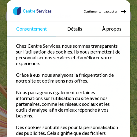
Continuer sans accepter
Consentement
Détails
À propos
Accueil
Jardinage
Jardinage Guyane
Jardinage à domicile en
Chez Centre Services, nous sommes transparents
sur l'utilisation des cookies. Ils nous permettent de
Guyane
personnaliser nos services et d’améliorer votre
expérience.
Grâce à eux, nous analysons la fréquentation de
Retrouvez votre temps libre avec une femme de
notre site et optimisons nos offres.
ménage fiable et expérimentée. Profitez de
50%
de crédit d'impôt immédiat
pour un domicile
Nous partageons également certaines
impeccable.
informations sur l’utilisation du site avec nos
partenaires, comme les réseaux sociaux et les
outils d’analyse, afin de mieux répondre à vos
besoins.
Demander un devis gratuit
Des cookies sont utilisés pour la personnalisation
des publicités. Cela signifie que des fichiers