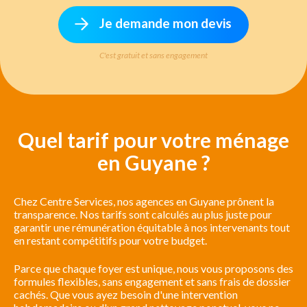
Je demande mon devis
C'est gratuit et sans engagement
Quel tarif pour votre ménage
en Guyane ?
Chez Centre Services, nos agences en Guyane prônent la
transparence. Nos tarifs sont calculés au plus juste pour
garantir une rémunération équitable à nos intervenants tout
en restant compétitifs pour votre budget.
Parce que chaque foyer est unique, nous vous proposons des
formules flexibles, sans engagement et sans frais de dossier
cachés. Que vous ayez besoin d'une intervention