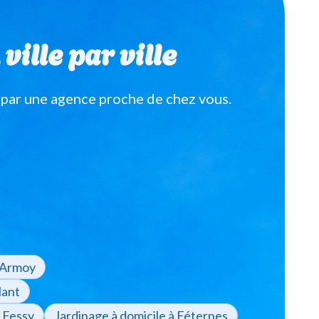
ille par ville
 par une agence proche de chez vous.
à Armoy
lant
à Fessy
Jardinage à domicile à Féternes