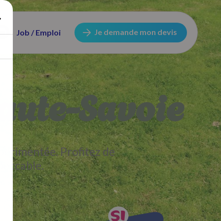
Je demande mon devis
Job / Emploi
Haute-Savoie
périmentée. Profitez de
peccable.