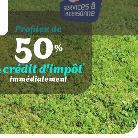
50
Profitez de
%
crédit d'impôt
*
e
immédiatement