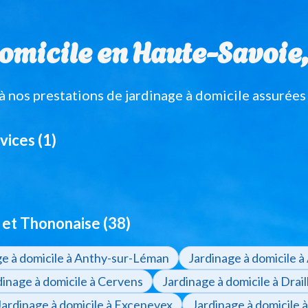
omicile en Haute-Savoie, v
nos prestations de jardinage à domicile assurées
vices (1)
et Thononaise (38)
ge à domicile à Anthy-sur-Léman
Jardinage à domicile 
dinage à domicile à Cervens
Jardinage à domicile à Drail
Jardinage à domicile à Excenevex
Jardinage à domicile 