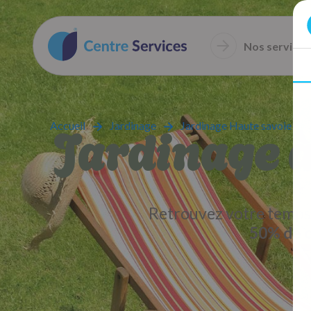
Nos services
Jardinage à
Accueil
Jardinage
Jardinage Haute savoie
Retrouvez votre temps 
50% de c