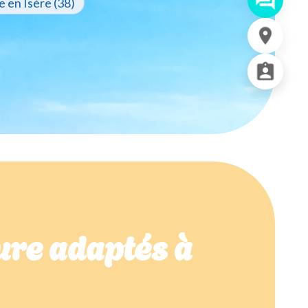
e en Isère (38)
re adaptés à