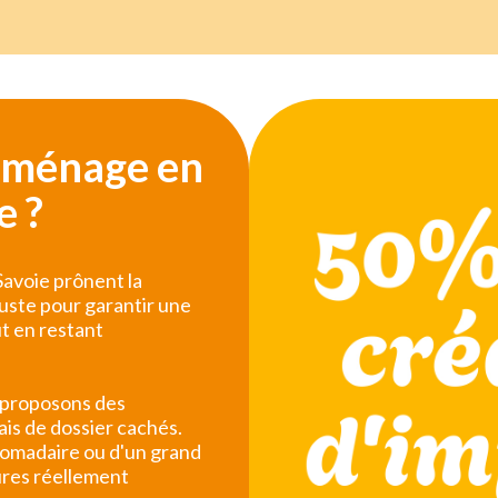
e ménage en
e ?
avoie prônent la
juste pour garantir une
t en restant
 proposons des
ais de dossier cachés.
domadaire ou d'un grand
ures réellement