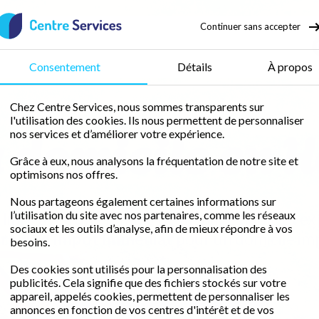
Continuer sans accepter
50 % de crédit d’impôt
Consentement
Détails
À propos
Chez Centre Services, nous sommes transparents sur
l'utilisation des cookies. Ils nous permettent de personnaliser
 domicile en 
nos services et d’améliorer votre expérience.
Grâce à eux, nous analysons la fréquentation de notre site et
optimisons nos offres.
Nous partageons également certaines informations sur
l’utilisation du site avec nos partenaires, comme les réseaux
libre avec une femme de ménage fiable et ex
sociaux et les outils d’analyse, afin de mieux répondre à vos
rédit d'impôt immédiat
pour un domicile im
besoins.
Des cookies sont utilisés pour la personnalisation des
publicités. Cela signifie que des fichiers stockés sur votre
Demander un devis gratuit
appareil, appelés cookies, permettent de personnaliser les
annonces en fonction de vos centres d'intérêt et de vos