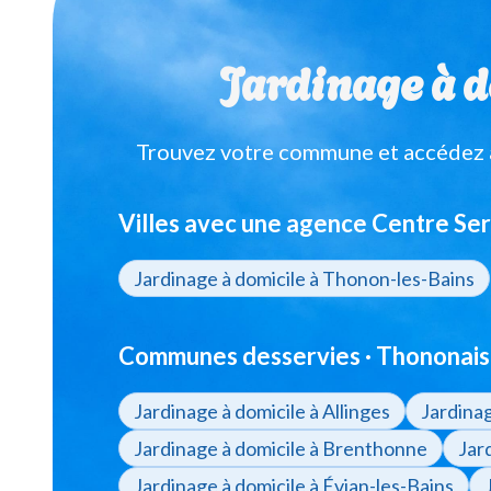
Jardinage à d
Trouvez votre commune et accédez à 
Villes avec une agence Centre Ser
Jardinage à domicile à Thonon-les-Bains
Communes desservies · Thononais 
Jardinage à domicile à Allinges
Jardina
Jardinage à domicile à Brenthonne
Jar
Jardinage à domicile à Évian-les-Bains