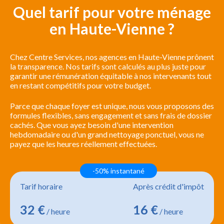
Quel tarif pour votre ménage
en Haute-Vienne ?
Chez Centre Services, nos agences en Haute-Vienne prônent
la transparence. Nos tarifs sont calculés au plus juste pour
garantir une rémunération équitable à nos intervenants tout
en restant compétitifs pour votre budget.
Parce que chaque foyer est unique, nous vous proposons des
formules flexibles, sans engagement et sans frais de dossier
cachés. Que vous ayez besoin d'une intervention
hebdomadaire ou d'un grand nettoyage ponctuel, vous ne
payez que les heures réellement effectuées.
-50% instantané
Tarif horaire
Après crédit d'impôt
32 €
16 €
/ heure
/ heure