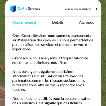
Continuer sans accepter
Consentement
Détails
À propos
Accueil
Jardinage
Jardinage Haute vienne
Jardinage à domicile en
Chez Centre Services, nous sommes transparents
sur l'utilisation des cookies. Ils nous permettent de
Haute-Vienne
personnaliser nos services et d’améliorer votre
expérience.
Grâce à eux, nous analysons la fréquentation de
Retrouvez votre temps libre avec une femme de
notre site et optimisons nos offres.
ménage fiable et expérimentée. Profitez de
50%
de crédit d'impôt immédiat
pour un domicile
Nous partageons également certaines
impeccable.
informations sur l’utilisation du site avec nos
partenaires, comme les réseaux sociaux et les
outils d’analyse, afin de mieux répondre à vos
besoins.
Demander un devis gratuit
Des cookies sont utilisés pour la personnalisation
des publicités. Cela signifie que des fichiers