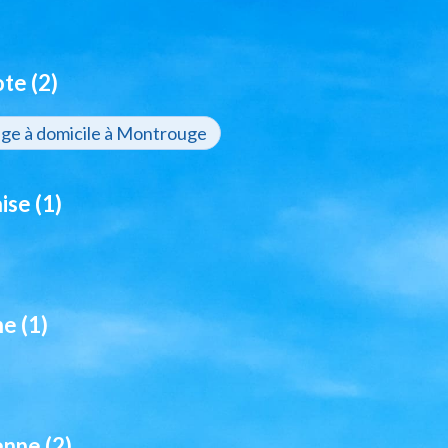
te (2)
age à domicile à Montrouge
se (1)
e (1)
nne (2)