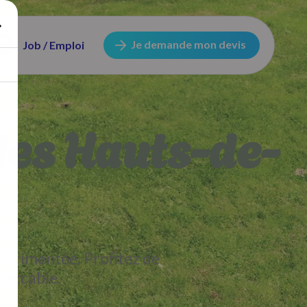
Je demande mon devis
Job / Emploi
les Hauts-de-
périmentée. Profitez de
peccable.