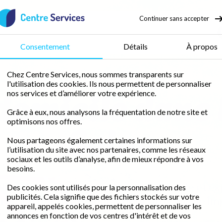
Continuer sans accepter
50 % de crédit d’impôt
Consentement
Détails
À propos
Chez Centre Services, nous sommes transparents sur
l'utilisation des cookies. Ils nous permettent de personnaliser
domicile dans 
nos services et d’améliorer votre expérience.
Grâce à eux, nous analysons la fréquentation de notre site et
Seine
optimisons nos offres.
Nous partageons également certaines informations sur
l’utilisation du site avec nos partenaires, comme les réseaux
sociaux et les outils d’analyse, afin de mieux répondre à vos
besoins.
libre avec une femme de ménage fiable et ex
Des cookies sont utilisés pour la personnalisation des
publicités. Cela signifie que des fichiers stockés sur votre
rédit d'impôt immédiat
pour un domicile im
appareil, appelés cookies, permettent de personnaliser les
annonces en fonction de vos centres d'intérêt et de vos