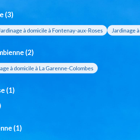
e (3)
Jardinage à domicile à Fontenay-aux-Roses
Jardinage à
mbienne (2)
nage à domicile à La Garenne-Colombes
e (1)
nne (1)