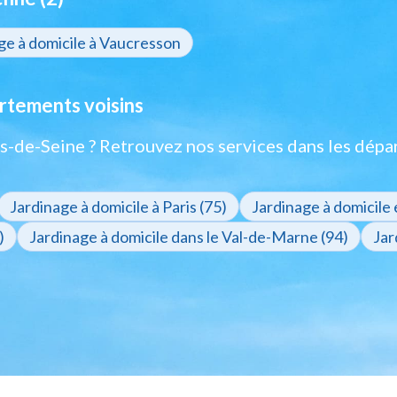
ge à domicile à Vaucresson
artements voisins
s-de-Seine ? Retrouvez nos services dans les dépa
Jardinage à domicile à Paris (75)
Jardinage à domicile 
)
Jardinage à domicile dans le Val-de-Marne (94)
Jar