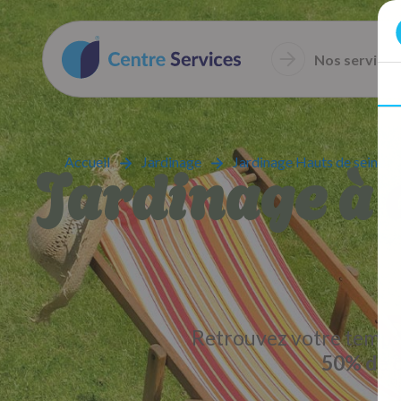
Nos services
Jardinage à 
Accueil
Jardinage
Jardinage Hauts de seine
Retrouvez votre temps 
50% de c