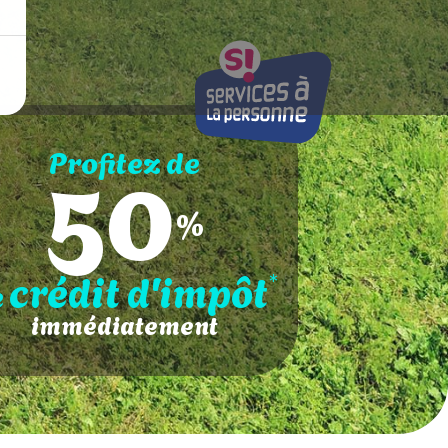
50
Profitez de
%
crédit d'impôt
*
e
immédiatement