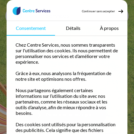
Continuer sans accepter
Consentement
Détails
À propos
Accueil
Jardinage
Jardinage Loire atlantique
Jardinage à domicile en
Chez Centre Services, nous sommes transparents
sur l'utilisation des cookies. Ils nous permettent de
Loire-Atlantique
personnaliser nos services et d’améliorer votre
expérience.
Grâce à eux, nous analysons la fréquentation de
Retrouvez votre temps libre avec une femme de
notre site et optimisons nos offres.
ménage fiable et expérimentée. Profitez de
50%
de crédit d'impôt immédiat
pour un domicile
Nous partageons également certaines
impeccable.
informations sur l’utilisation du site avec nos
partenaires, comme les réseaux sociaux et les
outils d’analyse, afin de mieux répondre à vos
besoins.
Demander un devis gratuit
Des cookies sont utilisés pour la personnalisation
des publicités. Cela signifie que des fichiers