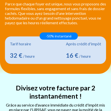
Parce que chaque foyer est unique, nous vous proposons des
formules flexibles, sans engagement et sans frais de dossier
cachés. Que vous ayez besoin d'une intervention
hebdomadaire ou d'un grand nettoyage ponctuel, vous ne
payez que les heures réellement effectuées.
-50% instantané
Tarif horaire
Après crédit d'impôt
32 €
16 €
/ heure
/ heure
Divisez votre facture par 2
instantanément !
Grâce au service d'avance immédiate du crédit d'impôt mis
en place par l'URSSAF, vous ne payez que la moitié de la