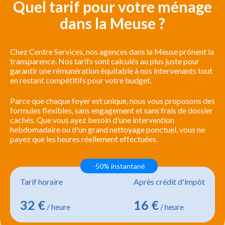
Quel tarif pour votre ménage
dans la Meuse ?
Chez Centre Services, nos agences dans la Meuse prônent la
transparence. Nos tarifs sont calculés au plus juste pour
garantir une rémunération équitable à nos intervenants tout
en restant compétitifs pour votre budget.
Parce que chaque foyer est unique, nous vous proposons des
formules flexibles, sans engagement et sans frais de dossier
cachés. Que vous ayez besoin d'une intervention
hebdomadaire ou d'un grand nettoyage ponctuel, vous ne
payez que les heures réellement effectuées.
-50% instantané
Tarif horaire
Après crédit d'impôt
32 €
16 €
/ heure
/ heure