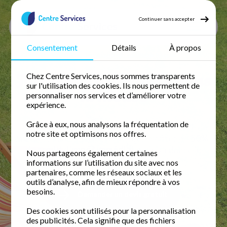
Continuer sans accepter
Consentement
Détails
À propos
Accueil
Jardinage
Jardinage Meuse
Jardinage à domicile dans
Chez Centre Services, nous sommes transparents
sur l'utilisation des cookies. Ils nous permettent de
la Meuse
personnaliser nos services et d’améliorer votre
expérience.
Grâce à eux, nous analysons la fréquentation de
Retrouvez votre temps libre avec une femme de
notre site et optimisons nos offres.
ménage fiable et expérimentée. Profitez de
50%
de crédit d'impôt immédiat
pour un domicile
Nous partageons également certaines
impeccable.
informations sur l’utilisation du site avec nos
partenaires, comme les réseaux sociaux et les
outils d’analyse, afin de mieux répondre à vos
besoins.
Demander un devis gratuit
Des cookies sont utilisés pour la personnalisation
des publicités. Cela signifie que des fichiers