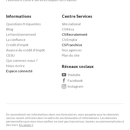
proximité. Notre objectif est de vous fidéliser par la
qualité de notre travail et la fiabilité de nos
Informations
Centre Services
intervenants, et non par un contrat contraignant.
Questions fréquentes
Site national
Blog
CS Résa
Le fonctionnement
CS Recrutement
La confiance
CS Emploi
Crédit d'impôt
CS Franchise
Avance du crédit d'impôt
Nos agences
CESU
Plan du site
Qui sommes-nous ?
Nous écrire
Réseaux sociaux
Espace connecté
Youtube
Facebook
Instagram
En soumettant vos informations dans nos formulaires, vous acceptez que les données
saisies soient utilisées dans le cadre de vos demandes d'informations. Les données
personnelles que vous nous confiez ne sont pas transmises, louées, ou commercialisées à
des tiers.
En savoir +