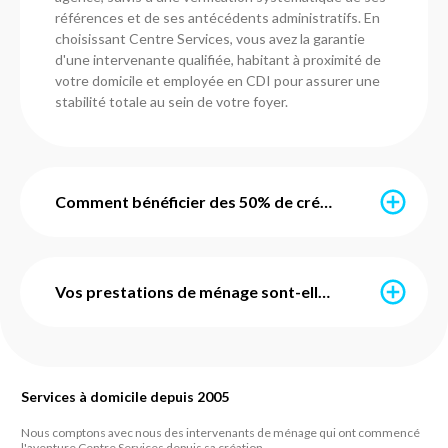
références et de ses antécédents administratifs. En
choisissant Centre Services, vous avez la garantie
d'une intervenante qualifiée, habitant à proximité de
votre domicile et employée en CDI pour assurer une
stabilité totale au sein de votre foyer.
Comment bénéficier des 50% de crédit d'impôt immédiat ?
Grâce au service d'avance immédiate mis en place par
l'URSSAF, vous ne payez que la moitié de votre facture
Vos prestations de ménage sont-elles avec ou sans engagement ?
chaque mois. Nos agences dans la Meuse s'occupent
de toute la configuration administrative pour vous.
Une fois activé, le crédit d'impôt de 50 % est déduit
Chez Centre Services, nous prônons la liberté. Toutes
en temps réel : si votre prestation coûte 100 €, seuls
nos prestations de ménage et de repassage sont
50 € sont prélevés sur votre compte. C'est simple,
Services à domicile depuis 2005
sans engagement de durée et sans frais de dossier
transparent et sans aucune avance de frais de votre
cachés. Vous pouvez suspendre, modifier ou arrêter
Nous comptons avec nous des intervenants de ménage qui ont commencé
part.
vos interventions sur simple appel à votre agence de
l'aventure Centre Services depuis sa création.