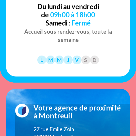
Du lundi au vendredi
de
09h00 à 18h00
Samedi :
Fermé
Accueil sous rendez-vous, toute la
semaine
L
M
M
J
V
S
D
Votre agence de proximité
à Montreuil
27 rue Emile Zola