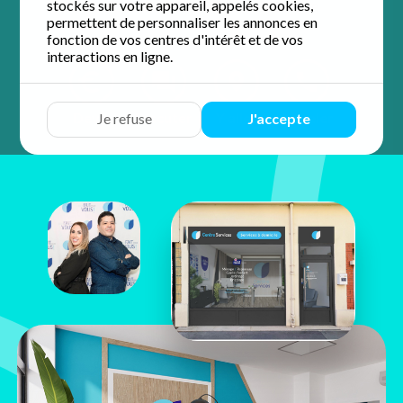
stockés sur votre appareil, appelés cookies,
5 / 5 sur 2 avis
Google
permettent de personnaliser les annonces en
fonction de vos centres d'intérêt et de vos
interactions en ligne.
Devis
Discuter
Y aller
Appeler
Je refuse
J'accepte
Safia
Boukerrou
27 rue Emile Zola
93100 Montreuil