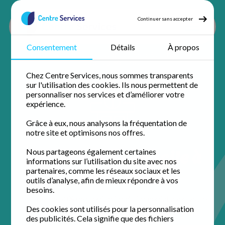
Continuer sans accepter
Consentement
Détails
À propos
Accueil
Jardinage
Jardinage Seine Saint Denis
Jardinage Montreuil
Chez Centre Services, nous sommes transparents
sur l'utilisation des cookies. Ils nous permettent de
personnaliser nos services et d’améliorer votre
expérience.
Grâce à eux, nous analysons la fréquentation de
notre site et optimisons nos offres.
Jardinage à domicile à
Nous partageons également certaines
informations sur l’utilisation du site avec nos
Montreuil
partenaires, comme les réseaux sociaux et les
outils d’analyse, afin de mieux répondre à vos
besoins.
Profitez de 50% de crédit d'impôt immédiat avec votre
agence de proximité pour un domicile impeccable.
Des cookies sont utilisés pour la personnalisation
des publicités. Cela signifie que des fichiers