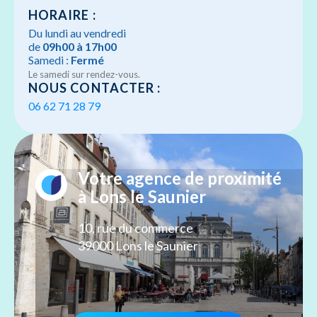
HORAIRE :
Du lundi au vendredi
de
09h00 à 17h00
Samedi :
Fermé
Le samedi sur rendez-vous.
NOUS CONTACTER :
06 62 71 28 79
Votre agence de proximité
à Lons le Saunier
10, rue du commerce
39000 Lons le Saunier