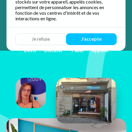
stockés sur votre appareil, appelés cookies,
accompagnement personnalisé et de proximité.
permettent de personnaliser les annonces en
fonction de vos centres d'intérêt et de vos
4.7 / 5 sur 37 avis
Google
interactions en ligne.
Je refuse
J'accepte
Devis
Discuter
Y aller
Appeler
Hélène
NOBLET
10, rue du commerce
39000 Lons le Saunier