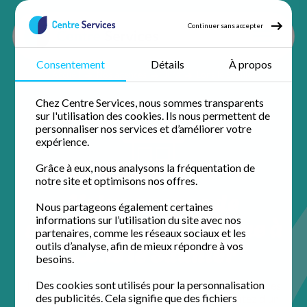
Continuer sans accepter
Consentement
Détails
À propos
Accueil
Nos agences
Jura
Lons le Saunier
Chez Centre Services, nous sommes transparents
sur l'utilisation des cookies. Ils nous permettent de
personnaliser nos services et d’améliorer votre
expérience.
Grâce à eux, nous analysons la fréquentation de
notre site et optimisons nos offres.
Votre agence de
Nous partageons également certaines
services à la personne à
informations sur l’utilisation du site avec nos
partenaires, comme les réseaux sociaux et les
Lons le Saunier
outils d’analyse, afin de mieux répondre à vos
besoins.
Des cookies sont utilisés pour la personnalisation
Installée au cœur de la ville, l'équipe de Centre Services
des publicités. Cela signifie que des fichiers
Lons le Saunier simplifie votre quotidien. Profitez d'un