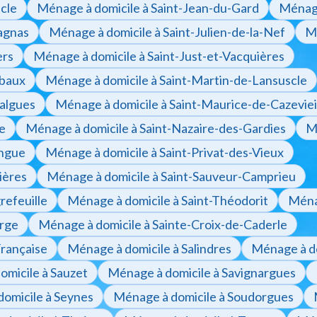
scle
Ménage à domicile à Saint-Jean-du-Gard
Ménage
sagnas
Ménage à domicile à Saint-Julien-de-la-Nef
Mé
ers
Ménage à domicile à Saint-Just-et-Vacquières
ubaux
Ménage à domicile à Saint-Martin-de-Lansuscle
galgues
Ménage à domicile à Saint-Maurice-de-Cazeviei
e
Ménage à domicile à Saint-Nazaire-des-Gardies
Mé
ongue
Ménage à domicile à Saint-Privat-des-Vieux
ières
Ménage à domicile à Saint-Sauveur-Camprieu
refeuille
Ménage à domicile à Saint-Théodorit
Ménag
orge
Ménage à domicile à Sainte-Croix-de-Caderle
Française
Ménage à domicile à Salindres
Ménage à d
omicile à Sauzet
Ménage à domicile à Savignargues
omicile à Seynes
Ménage à domicile à Soudorgues