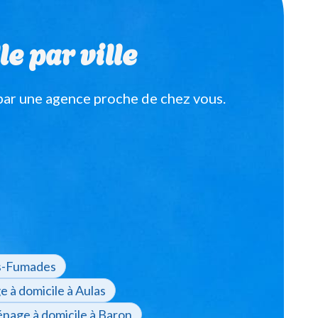
e par ville
par une agence proche de chez vous.
es-Fumades
 à domicile à Aulas
nage à domicile à Baron