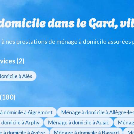
omicile dans le Gard, vill
 nos prestations de ménage à domicile assurées 
vices (2)
omicile à Alès
(180)
 domicile à Aigremont
Ménage à domicile à Allègre-l
domicile à Arphy
Ménage à domicile à Aujac
Ménage
 à domicile à Avèze
Ménage à domicile à Bagard
Mé