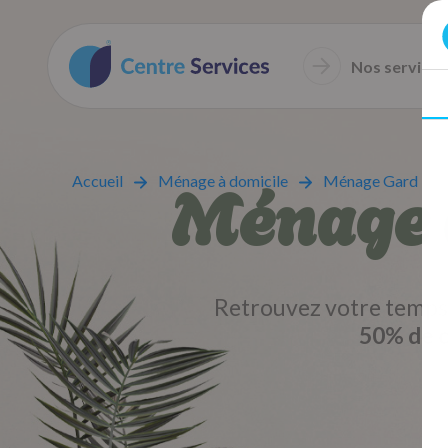
Nos services
Ménage à
Accueil
Ménage à domicile
Ménage Gard
Retrouvez votre temps 
50% de c