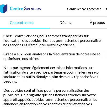
Continuer sans accepter
50 % de crédit d’impôt
Consentement
Détails
À propos
Chez Centre Services, nous sommes transparents sur
l'utilisation des cookies. Ils nous permettent de personnaliser
 domicile dan
nos services et d’améliorer votre expérience.
Grâce à eux, nous analysons la fréquentation de notre site et
optimisons nos offres.
Nous partageons également certaines informations sur
l’utilisation du site avec nos partenaires, comme les réseaux
libre avec une femme de ménage fiable et ex
sociaux et les outils d’analyse, afin de mieux répondre à vos
rédit d'impôt immédiat
pour un domicile im
besoins.
Des cookies sont utilisés pour la personnalisation des
publicités. Cela signifie que des fichiers stockés sur votre
Demander un devis gratuit
appareil, appelés cookies, permettent de personnaliser les
annonces en fonction de vos centres d'intérêt et de vos