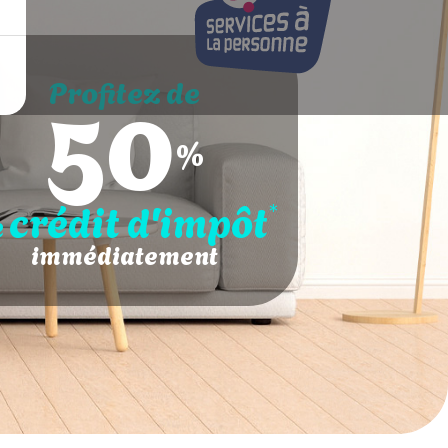
50
Profitez de
%
crédit d'impôt
*
e
immédiatement