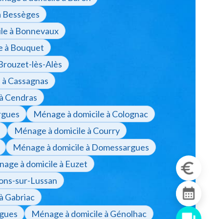
à Bessèges
le à Bonnevaux
e à Bouquet
Brouzet-lès-Alès
 à Cassagnas
 à Cendras
rgues
Ménage à domicile à Colognac
s
Ménage à domicile à Courry
Ménage à domicile à Domessargues
age à domicile à Euzet
Fons-sur-Lussan
à Gabriac
rgues
Ménage à domicile à Génolhac