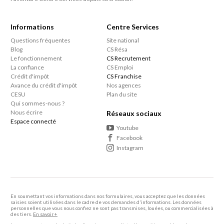
proximité. Notre objectif est de vous fidéliser par la
qualité de notre travail et la fiabilité de nos
Informations
Centre Services
intervenants, et non par un contrat contraignant.
Questions fréquentes
Site national
Blog
CS Résa
Le fonctionnement
CS Recrutement
La confiance
CS Emploi
Crédit d'impôt
CS Franchise
Avance du crédit d'impôt
Nos agences
CESU
Plan du site
Qui sommes-nous ?
Nous écrire
Réseaux sociaux
Espace connecté
Youtube
Facebook
Instagram
En soumettant vos informations dans nos formulaires, vous acceptez que les données
saisies soient utilisées dans le cadre de vos demandes d'informations. Les données
personnelles que vous nous confiez ne sont pas transmises, louées, ou commercialisées à
des tiers.
En savoir +