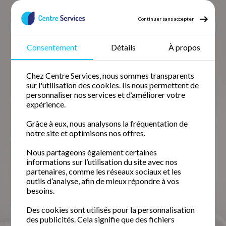
Continuer sans accepter
Consentement
Détails
À propos
Accueil
Ménage à domicile
Ménage Gironde
Ménage à domicile en
Chez Centre Services, nous sommes transparents
sur l'utilisation des cookies. Ils nous permettent de
Gironde
personnaliser nos services et d’améliorer votre
expérience.
Grâce à eux, nous analysons la fréquentation de
Retrouvez votre temps libre avec une femme de
notre site et optimisons nos offres.
ménage fiable et expérimentée. Profitez de
50%
de crédit d'impôt immédiat
pour un domicile
Nous partageons également certaines
impeccable.
informations sur l’utilisation du site avec nos
partenaires, comme les réseaux sociaux et les
outils d’analyse, afin de mieux répondre à vos
besoins.
Demander un devis gratuit
Des cookies sont utilisés pour la personnalisation
des publicités. Cela signifie que des fichiers