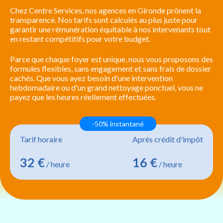
Chez Centre Services, nos agences en Gironde prônent la
transparence. Nos tarifs sont calculés au plus juste pour
garantir une rémunération équitable à nos intervenants tout
en restant compétitifs pour votre budget.
Parce que chaque foyer est unique, nous vous proposons des
formules flexibles, sans engagement et sans frais de dossier
cachés. Que vous ayez besoin d'une intervention
hebdomadaire ou d'un grand nettoyage ponctuel, vous ne
payez que les heures réellement effectuées.
-50% instantané
Tarif horaire
Après crédit d'impôt
32 €
16 €
/ heure
/ heure