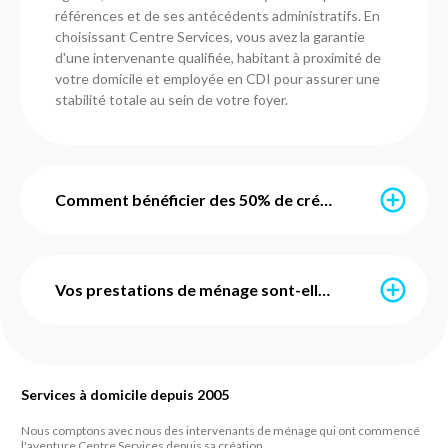
références et de ses antécédents administratifs. En
choisissant Centre Services, vous avez la garantie
d'une intervenante qualifiée, habitant à proximité de
votre domicile et employée en CDI pour assurer une
stabilité totale au sein de votre foyer.
Comment bénéficier des 50% de crédit d'impôt immédiat ?
Grâce au service d'avance immédiate mis en place par
l'URSSAF, vous ne payez que la moitié de votre facture
Vos prestations de ménage sont-elles avec ou sans engagement ?
chaque mois. Nos agences en Gironde s'occupent de
toute la configuration administrative pour vous. Une
fois activé, le crédit d'impôt de 50 % est déduit en
Chez Centre Services, nous prônons la liberté. Toutes
temps réel : si votre prestation coûte 100 €, seuls 50
nos prestations de ménage et de repassage sont
€ sont prélevés sur votre compte. C'est simple,
Services à domicile depuis 2005
sans engagement de durée et sans frais de dossier
transparent et sans aucune avance de frais de votre
cachés. Vous pouvez suspendre, modifier ou arrêter
Nous comptons avec nous des intervenants de ménage qui ont commencé
part.
vos interventions sur simple appel à votre agence de
l'aventure Centre Services depuis sa création.