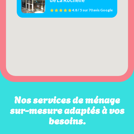
4.8 / 5
sur
70 avis
Google
Nos services de ménage
sur-mesure adaptés à vos
besoins.