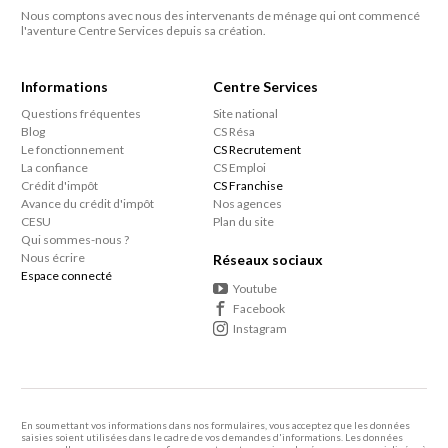
Nous comptons avec nous des intervenants de ménage qui ont commencé
l'aventure Centre Services depuis sa création.
Informations
Centre Services
Questions fréquentes
Site national
Blog
CS Résa
Le fonctionnement
CS Recrutement
La confiance
CS Emploi
Crédit d'impôt
CS Franchise
Avance du crédit d'impôt
Nos agences
CESU
Plan du site
Qui sommes-nous ?
Nous écrire
Réseaux sociaux
Espace connecté
Youtube
Facebook
Instagram
En soumettant vos informations dans nos formulaires, vous acceptez que les données
saisies soient utilisées dans le cadre de vos demandes d'informations. Les données