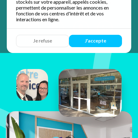
stockés sur votre appareil, appelés cookies,
4.8 / 5 sur 70 avis
Google
permettent de personnaliser les annonces en
fonction de vos centres d'intérêt et de vos
interactions en ligne.
Devis
Discuter
Y aller
Appeler
Je refuse
J'accepte
Fanny &
Stéphane
Clichy
32 Avenue Amerigo Vespucci
17000 La Rochelle