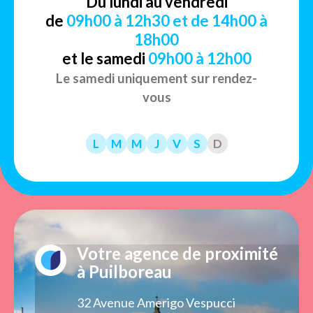
Du lundi au vendredi
de
09h00 à 12h30 et de 14h00 à
18h00
et le samedi
09h00 à 12h00
Le samedi uniquement sur rendez-
vous
L
M
M
J
V
S
D
Votre agence de proximité
à Puilboreau
32 Avenue Amerigo Vespucci