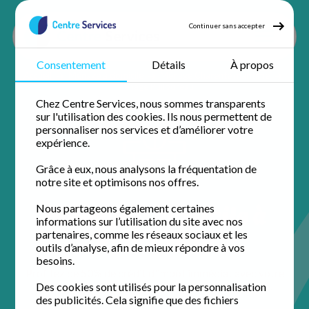
Continuer sans accepter
Consentement
Détails
À propos
Accueil
Ménage à domicile
Ménage Charente maritime
Ménage Puilboreau
Chez Centre Services, nous sommes transparents
sur l'utilisation des cookies. Ils nous permettent de
personnaliser nos services et d’améliorer votre
expérience.
Grâce à eux, nous analysons la fréquentation de
notre site et optimisons nos offres.
Ménage à domicile à
Nous partageons également certaines
informations sur l’utilisation du site avec nos
Puilboreau
partenaires, comme les réseaux sociaux et les
outils d’analyse, afin de mieux répondre à vos
besoins.
Profitez de 50% de crédit d'impôt immédiat avec votre
agence de proximité pour un domicile impeccable.
Des cookies sont utilisés pour la personnalisation
des publicités. Cela signifie que des fichiers