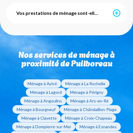
Grâce à l’avance immédiate du crédit d’impôt, vous ne
payez que 50% du montant de vos prestations. Ce
Vos prestations de ménage sont-elles avec ou sans engagement ?
service est mis en place par l'URSSAF et notre agence
s'occupe de l'intégralité des démarches
administratives pour vous. Vous pouvez également
Nos services de ménage sont totalement flexibles et
utiliser vos Chèques Emploi Service Universels (CESU)
sans engagement de durée. Que vous ayez besoin
pour régler vos factures de ménage à domicile.
d'un ménage ponctuel ou régulier, vous restez libre de
Nos services de ménage à
modifier ou d'arrêter vos interventions sur simple
appel à votre agence de La Rochelle.
proximité de Puilboreau
Ménage à Aytré
Ménage à La Rochelle
Ménage à Lagord
Ménage à Périgny
Ménage à Angoulins
Ménage à Ars-en-Ré
Ménage à Bourgneuf
Ménage à Châtelaillon-Plage
Ménage à Clavette
Ménage à Croix-Chapeau
Ménage à Dompierre-sur-Mer
Ménage à Esnandes