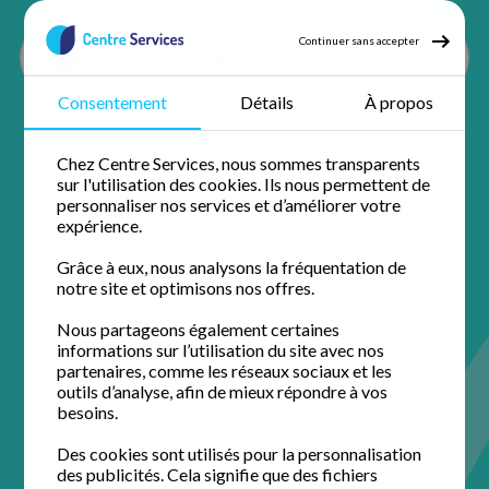
Continuer sans accepter
Consentement
Détails
À propos
Accueil
Ménage à domicile
Ménage Pyrénées orientales
Ménage Saleilles
Chez Centre Services, nous sommes transparents
sur l'utilisation des cookies. Ils nous permettent de
personnaliser nos services et d’améliorer votre
expérience.
Grâce à eux, nous analysons la fréquentation de
notre site et optimisons nos offres.
Ménage à domicile à
Nous partageons également certaines
informations sur l’utilisation du site avec nos
Saleilles
partenaires, comme les réseaux sociaux et les
outils d’analyse, afin de mieux répondre à vos
besoins.
Profitez de 50% de crédit d'impôt immédiat avec votre
agence de proximité pour un domicile impeccable.
Des cookies sont utilisés pour la personnalisation
des publicités. Cela signifie que des fichiers