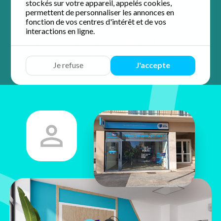
stockés sur votre appareil, appelés cookies,
5 / 5 sur 60 avis
Google
permettent de personnaliser les annonces en
fonction de vos centres d'intérêt et de vos
interactions en ligne.
Devis
Discuter
Y aller
Appeler
Je refuse
J'accepte
Valérie
Piquemal
10 cours Lazare Escarguel
66000 Perpignan