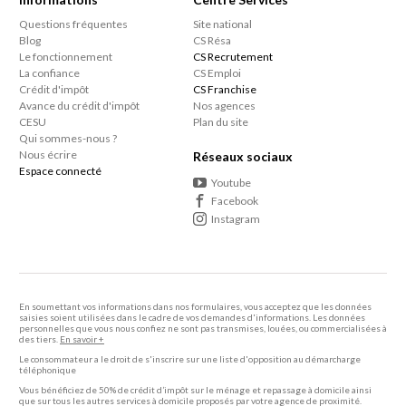
Questions fréquentes
Site national
Blog
CS Résa
Le fonctionnement
CS Recrutement
La confiance
CS Emploi
Crédit d'impôt
CS Franchise
Avance du crédit d'impôt
Nos agences
CESU
Plan du site
Qui sommes-nous ?
Nous écrire
Réseaux sociaux
Espace connecté
Youtube
Facebook
Instagram
En soumettant vos informations dans nos formulaires, vous acceptez que les données
saisies soient utilisées dans le cadre de vos demandes d'informations. Les données
personnelles que vous nous confiez ne sont pas transmises, louées, ou commercialisées à
des tiers.
En savoir +
Le consommateur a le droit de s'inscrire sur une liste d'opposition au démarcharge
téléphonique
Vous bénéficiez de 50% de crédit d’impôt sur le ménage et repassage à domicile ainsi
que sur tous les autres services à domicile proposés par votre agence de proximité.