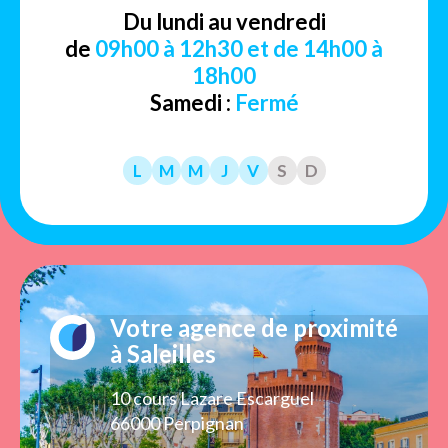
Du lundi au vendredi
de
09h00 à 12h30 et de 14h00 à
18h00
Samedi :
Fermé
L
M
M
J
V
S
D
Votre agence de proximité
à Saleilles
10 cours Lazare Escarguel
66000 Perpignan