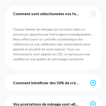
Comment sont sélectionnées vos femmes de ménage à Saleilles ?
Chaque femme de ménage est recrutée selon un
processus rigoureux par notre agence perpignanaise.
Nous effectuons un contrôle systématique des
références et une vérification des antécédents pour
garantir la sécurité de votre maison. Tous nos
intervenants sont salariés en CDI, ce qui assure une
stabilité et une qualité de nettoyage constante.
Comment bénéficier des 50% de crédit d'impôt immédiat ?
Grâce à l’avance immédiate du crédit d’impôt, vous ne
payez que 50% du montant de vos prestations. Ce
Vos prestations de ménage sont-elles avec ou sans engagement ?