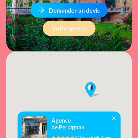
Demander un devis
Votre agence
Agence
de Perpignan
5 / 5
sur
60 avis
Google