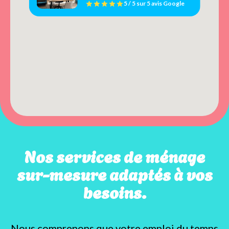
5 / 5
sur
5 avis
Google
Nos services de ménage
sur-mesure adaptés à vos
besoins.
Nous comprenons que votre emploi du temps