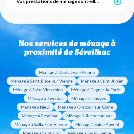
payez que 50% du montant de vos prestations. Ce
Vos prestations de ménage sont-elles avec ou sans engagement ?
service est mis en place par l'URSSAF et notre agence
s'occupe de l'intégralité des démarches
administratives pour vous. Vous pouvez également
Nos services de ménage sont totalement flexibles et
utiliser vos Chèques Emploi Service Universels (CESU)
sans engagement de durée. Que vous ayez besoin
pour régler vos factures de ménage à domicile.
d'un ménage ponctuel ou régulier, vous restez libre de
Nos services de ménage à
modifier ou d'arrêter vos interventions sur simple
appel à votre agence de Saint-Junien.
proximité de Séreilhac
Ménage à Chaillac-sur-Vienne
Ménage à Saint-Brice-sur-Vienne
Ménage à Saint-Junien
Ménage à Saint-Victurnien
Ménage à Cognac-la-Forêt
Ménage à Javerdat
Ménage à Limoges
Ménage à Nieul
Ménage à Oradour-sur-Glane
Ménage à Peyrilhac
Ménage à Rochechouart
Ménage à Saillat-sur-Vienne
Ménage à Saint-Auvent
Ménage à Saint-Cyr
Ménage à Saint-Gence