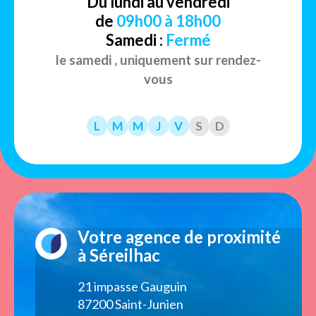
Du lundi au vendredi
de
09h00 à 18h00
Samedi :
Fermé
le samedi , uniquement sur rendez-
vous
L
M
M
J
V
S
D
Votre agence de proximité
à Séreilhac
21 impasse Gauguin
87200 Saint-Junien