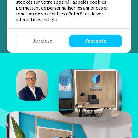
stockés sur votre appareil, appelés cookies,
5 / 5 sur 5 avis
Google
permettent de personnaliser les annonces en
fonction de vos centres d'intérêt et de vos
interactions en ligne.
Devis
Discuter
Y aller
Appeler
Je refuse
J'accepte
Thierry
Coquet
21 impasse Gauguin
87200 Saint-Junien