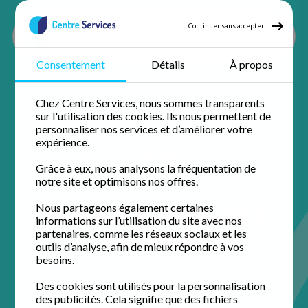
Continuer sans accepter
Consentement
Détails
À propos
Accueil
Ménage à domicile
Ménage Haute vienne
Ménage Séreilhac
Chez Centre Services, nous sommes transparents
sur l'utilisation des cookies. Ils nous permettent de
personnaliser nos services et d’améliorer votre
expérience.
Grâce à eux, nous analysons la fréquentation de
notre site et optimisons nos offres.
Ménage à domicile à
Nous partageons également certaines
informations sur l’utilisation du site avec nos
Séreilhac
partenaires, comme les réseaux sociaux et les
outils d’analyse, afin de mieux répondre à vos
besoins.
Profitez de 50% de crédit d'impôt immédiat avec votre
agence de proximité pour un domicile impeccable.
Des cookies sont utilisés pour la personnalisation
des publicités. Cela signifie que des fichiers