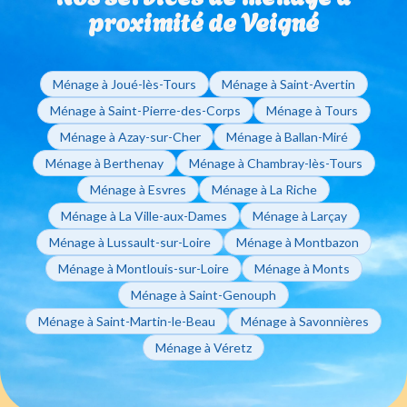
appel à votre agence de Joué-lès-Tours.
proximité de Veigné
Ménage à Joué-lès-Tours
Ménage à Saint-Avertin
Ménage à Saint-Pierre-des-Corps
Ménage à Tours
Ménage à Azay-sur-Cher
Ménage à Ballan-Miré
Ménage à Berthenay
Ménage à Chambray-lès-Tours
Ménage à Esvres
Ménage à La Riche
Ménage à La Ville-aux-Dames
Ménage à Larçay
Ménage à Lussault-sur-Loire
Ménage à Montbazon
Ménage à Montlouis-sur-Loire
Ménage à Monts
Ménage à Saint-Genouph
Ménage à Saint-Martin-le-Beau
Ménage à Savonnières
Ménage à Véretz