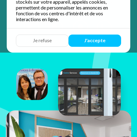
stockés sur votre appareil, appelés cookies,
4.8 / 5 sur 23 avis
Google
permettent de personnaliser les annonces en
fonction de vos centres d'intérêt et de vos
interactions en ligne.
Devis
Discuter
Y aller
Appeler
Je refuse
J'accepte
Nathalie &
Christophe
Glaize
28 rue Aristide Briand
37300 Joué-Lès-Tours