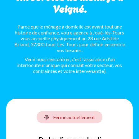
Veigné.
Parce que le ménage à domicile est avant tout une
histoire de confiance, votre agence à Joué-lès-Tours
vous accueille physiquement au 28 rue Aristide
Briand, 37300 Joué-Lès-Tours pour définir ensemble
vos besoins.
Venir nous rencontrer, c’est l’assurance d’un
interlocuteur unique qui connaît votre secteur, vos
contraintes et votre intervenant(e).
🔴
Fermé actuellement