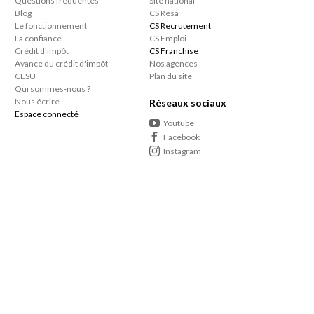
Questions fréquentes
Site national
Blog
CS Résa
Le fonctionnement
CS Recrutement
La confiance
CS Emploi
Crédit d'impôt
CS Franchise
Avance du crédit d'impôt
Nos agences
CESU
Plan du site
Qui sommes-nous ?
Nous écrire
Réseaux sociaux
Espace connecté
Youtube
Facebook
Instagram
En soumettant vos informations dans nos formulaires, vous acceptez que les données
saisies soient utilisées dans le cadre de vos demandes d'informations. Les données
personnelles que vous nous confiez ne sont pas transmises, louées, ou commercialisées à
des tiers.
En savoir +
Le consommateur a le droit de s'inscrire sur une liste d'opposition au démarcharge
téléphonique
Vous bénéficiez de 50% de crédit d’impôt sur le ménage et repassage à domicile ainsi
que sur tous les autres services à domicile proposés par votre agence de proximité.
Article 199 sexdecies du Code Général des Impôts.