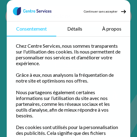
Continuer sans accepter
Consentement
Détails
À propos
Accueil
Ménage à domicile
Ménage Indre et loire
Ménage Veigné
Chez Centre Services, nous sommes transparents
sur l'utilisation des cookies. Ils nous permettent de
personnaliser nos services et d’améliorer votre
expérience.
Grâce à eux, nous analysons la fréquentation de
notre site et optimisons nos offres.
Ménage à domicile à
Nous partageons également certaines
informations sur l’utilisation du site avec nos
Veigné
partenaires, comme les réseaux sociaux et les
outils d’analyse, afin de mieux répondre à vos
besoins.
Profitez de 50% de crédit d'impôt immédiat avec votre
agence de proximité pour un domicile impeccable.
Des cookies sont utilisés pour la personnalisation
des publicités. Cela signifie que des fichiers