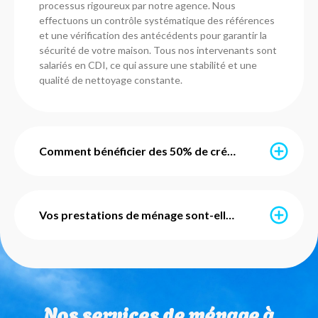
processus rigoureux par notre agence. Nous
effectuons un contrôle systématique des références
et une vérification des antécédents pour garantir la
sécurité de votre maison. Tous nos intervenants sont
salariés en CDI, ce qui assure une stabilité et une
qualité de nettoyage constante.
Comment bénéficier des 50% de crédit d'impôt immédiat ?
Grâce à l’avance immédiate du crédit d’impôt, vous ne
payez que 50% du montant de vos prestations. Ce
Vos prestations de ménage sont-elles avec ou sans engagement ?
service est mis en place par l'URSSAF et notre agence
s'occupe de l'intégralité des démarches
administratives pour vous. Vous pouvez également
Nos services de ménage sont totalement flexibles et
utiliser vos Chèques Emploi Service Universels (CESU)
sans engagement de durée. Que vous ayez besoin
pour régler vos factures de ménage à domicile.
d'un ménage ponctuel ou régulier, vous restez libre de
Nos services de ménage à
modifier ou d'arrêter vos interventions sur simple