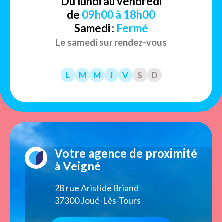
Du lundi au vendredi
de
09h00 à 18h00
Samedi :
Fermé
Le samedi sur rendez-vous
L
M
M
J
V
S
D
Votre agence de proximité
à Veigné
28 rue Aristide Briand
37300 Joué-Lès-Tours