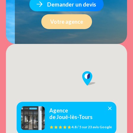
Demander un devis
Votre agence
Agence
de Joué-lès-Tours
4.8 / 5
sur
23 avis
Google