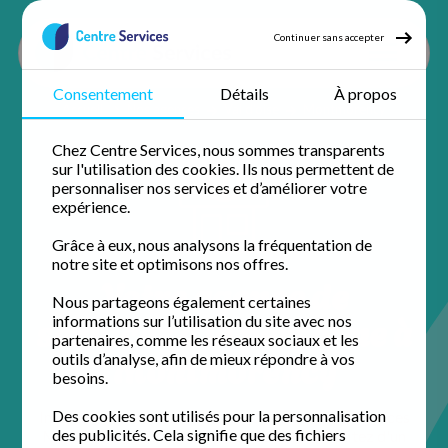
Continuer sans accepter
Consentement
Détails
À propos
Accueil
Nos agences
Val d'oise
Montmorency
Chez Centre Services, nous sommes transparents
sur l'utilisation des cookies. Ils nous permettent de
personnaliser nos services et d’améliorer votre
expérience.
Grâce à eux, nous analysons la fréquentation de
notre site et optimisons nos offres.
Votre agence de
Nous partageons également certaines
services à la personne à
informations sur l’utilisation du site avec nos
partenaires, comme les réseaux sociaux et les
Montmorency
outils d’analyse, afin de mieux répondre à vos
besoins.
Des cookies sont utilisés pour la personnalisation
Installée au cœur de la ville, l'équipe de Centre Services
des publicités. Cela signifie que des fichiers
Montmorency simplifie votre quotidien. Profitez d'un