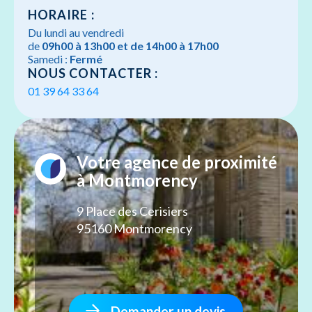
HORAIRE :
Du lundi au vendredi
de
09h00 à 13h00 et de 14h00 à 17h00
Samedi :
Fermé
NOUS CONTACTER :
01 39 64 33 64
Votre agence de proximité
à Montmorency
9 Place des Cerisiers
95160 Montmorency
Demander un devis