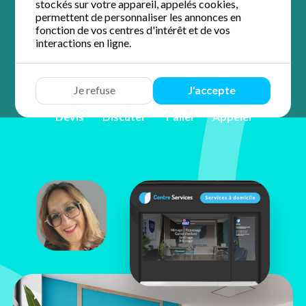
stockés sur votre appareil, appelés cookies,
accompagnement personnalisé et de proximité.
permettent de personnaliser les annonces en
fonction de vos centres d'intérêt et de vos
4.9 / 5 sur 55 avis
Google
interactions en ligne.
Je refuse
J'accepte
Devis
Discuter
Y aller
Appeler
Ana De
Carvalho
9 Place des Cerisiers
95160 Montmorency