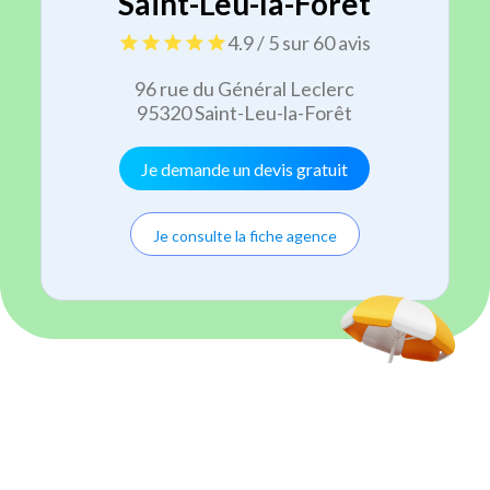
Saint-Leu-la-Forêt
4.9 / 5 sur 60 avis
96 rue du Général Leclerc
95320 Saint-Leu-la-Forêt
Je demande un devis gratuit
Je consulte la fiche agence
3
h offertes
Été sans ménage