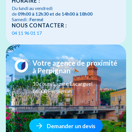
HORAIRE :
Du lundi au vendredi
de
09h00 à 12h30 et de 14h00 à 18h00
Samedi :
Fermé
NOUS CONTACTER :
04 11 96 01 17
Votre agence de proximité
à Perpignan
10 cours Lazare Escarguel
66000 Perpignan
Demander un devis