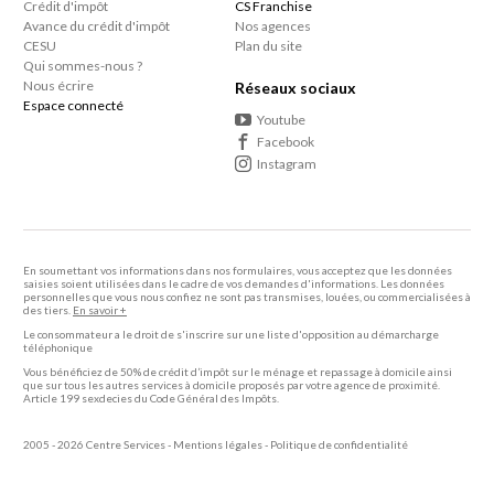
Crédit d'impôt
CS Franchise
Avance du crédit d'impôt
Nos agences
CESU
Plan du site
Qui sommes-nous ?
Nous écrire
Réseaux sociaux
Espace connecté
Youtube
Facebook
Instagram
En soumettant vos informations dans nos formulaires, vous acceptez que les données
saisies soient utilisées dans le cadre de vos demandes d'informations. Les données
personnelles que vous nous confiez ne sont pas transmises, louées, ou commercialisées à
des tiers.
En savoir +
Le consommateur a le droit de s'inscrire sur une liste d'opposition au démarcharge
téléphonique
Vous bénéficiez de 50% de crédit d’impôt sur le ménage et repassage à domicile ainsi
que sur tous les autres services à domicile proposés par votre agence de proximité.
Article 199 sexdecies du Code Général des Impôts.
2005 - 2026 Centre Services -
Mentions légales
-
Politique de confidentialité