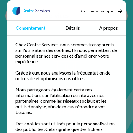
Continuer sans accepter
Consentement
Détails
À propos
Accueil
Nos agences
Pyrénées orientales
Perpignan
Chez Centre Services, nous sommes transparents
sur l'utilisation des cookies. Ils nous permettent de
personnaliser nos services et d’améliorer votre
expérience.
Grâce à eux, nous analysons la fréquentation de
notre site et optimisons nos offres.
Votre agence de
Nous partageons également certaines
services à la personne à
informations sur l’utilisation du site avec nos
partenaires, comme les réseaux sociaux et les
Perpignan
outils d’analyse, afin de mieux répondre à vos
besoins.
Des cookies sont utilisés pour la personnalisation
Installée au cœur de la ville, l'équipe de Centre Services
des publicités. Cela signifie que des fichiers
Perpignan simplifie votre quotidien. Profitez d'un