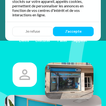
stockés sur votre appareil, appelés cookies,
accompagnement personnalisé et de proximité.
permettent de personnaliser les annonces en
fonction de vos centres d'intérêt et de vos
5.0 / 5 sur 60 avis
Google
interactions en ligne.
Je refuse
J'accepte
Devis
Discuter
Y aller
Appeler
Valérie
Piquemal
10 cours Lazare Escarguel
66000 Perpignan