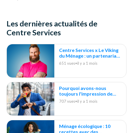
Les dernières actualités de
Centre Services
Centre Services x Le Viking
du Ménage : un partenariat
durable
651 vues
•
il y a 1 mois
Pourquoi avons-nous
toujours l'impression de
courir après le ménage ?
707 vues
•
il y a 1 mois
Ménage écologique : 10
recettes avec des