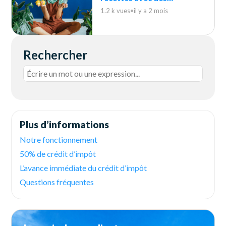
indispensables du quotidien
1.2 k vues
•
il y a 2 mois
Rechercher
Plus d’informations
Notre fonctionnement
50% de crédit d’impôt
L’avance immédiate du crédit d’impôt
Questions fréquentes