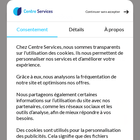
Continuer sans accepter
Consentement
Détails
À propos
Accueil
Nos agences
Le respect des règles d’hygiène
Chez Centre Services, nous sommes transparents
sur l'utilisation des cookies. Ils nous permettent de
Le respect des règles d’hygiène
personnaliser nos services et d’améliorer votre
expérience.
Centre Service vous garantit des intervenants formés au
Grâce à eux, nous analysons la fréquentation de
respect des règles essentielles d’hygiène ainsi qu’au
notre site et optimisons nos offres.
maintien d’un environnement sain.
Nous partageons également certaines
informations sur l’utilisation du site avec nos
partenaires, comme les réseaux sociaux et les
outils d’analyse, afin de mieux répondre à vos
besoins.
Des cookies sont utilisés pour la personnalisation
des publicités. Cela signifie que des fichiers