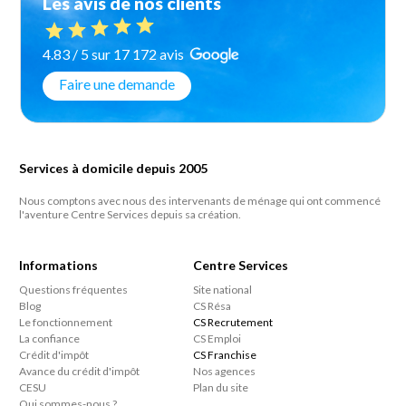
Les avis de nos clients
4.83 / 5 sur 17 172 avis
Faire une demande
Services à domicile depuis 2005
Nous comptons avec nous des intervenants de ménage qui ont commencé
l'aventure Centre Services depuis sa création.
Informations
Centre Services
Questions fréquentes
Site national
Blog
CS Résa
Le fonctionnement
CS Recrutement
La confiance
CS Emploi
Crédit d'impôt
CS Franchise
Avance du crédit d'impôt
Nos agences
CESU
Plan du site
Qui sommes-nous ?