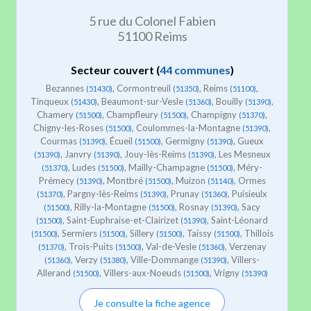
5 rue du Colonel Fabien
51100 Reims
Secteur couvert (
44 communes
)
Bezannes
, Cormontreuil
, Reims
,
(51430)
(51350)
(51100)
Tinqueux
, Beaumont-sur-Vesle
, Bouilly
,
(51430)
(51360)
(51390)
Chamery
, Champfleury
, Champigny
,
(51500)
(51500)
(51370)
Chigny-les-Roses
, Coulommes-la-Montagne
,
(51500)
(51390)
Courmas
, Écueil
, Germigny
, Gueux
(51390)
(51500)
(51390)
, Janvry
, Jouy-lès-Reims
, Les Mesneux
(51390)
(51390)
(51390)
, Ludes
, Mailly-Champagne
, Méry-
(51370)
(51500)
(51500)
Prémecy
, Montbré
, Muizon
, Ormes
(51390)
(51500)
(51140)
, Pargny-lès-Reims
, Prunay
, Puisieulx
(51370)
(51390)
(51360)
, Rilly-la-Montagne
, Rosnay
, Sacy
(51500)
(51500)
(51390)
, Saint-Euphraise-et-Clairizet
, Saint-Léonard
(51500)
(51390)
, Sermiers
, Sillery
, Taissy
, Thillois
(51500)
(51500)
(51500)
(51500)
, Trois-Puits
, Val-de-Vesle
, Verzenay
(51370)
(51500)
(51360)
, Verzy
, Ville-Dommange
, Villers-
(51360)
(51380)
(51390)
Allerand
, Villers-aux-Noeuds
, Vrigny
(51500)
(51500)
(51390)
Je consulte la fiche agence