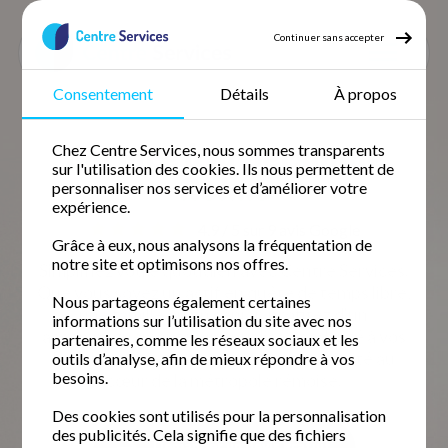
Continuer sans accepter
Consentement
Détails
À propos
Accueil
Nos agences
Marne
Reims
Service à la personne
Chez Centre Services, nous sommes transparents
sur l'utilisation des cookies. Ils nous permettent de
Reims
personnaliser nos services et d’améliorer votre
expérience.
4.9 / 5 sur 9 avis
Google
Grâce à eux, nous analysons la fréquentation de
notre site et optimisons nos offres.
Simplifiez votre quotidien avec Centre Services.
Que vous soyez un actif en quête de temps libre,
Nous partageons également certaines
une famille ou un senior, profitez d'un
informations sur l’utilisation du site avec nos
accompagnement personnalisé et adapté à vos
partenaires, comme les réseaux sociaux et les
besoins grâce à nos agences de proximité au
outils d’analyse, afin de mieux répondre à vos
besoins.
cœur de la métropole rémoise.
Des cookies sont utilisés pour la personnalisation
des publicités. Cela signifie que des fichiers
Demander un devis gratuit