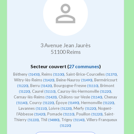
3 Avenue Jean Jaurès
51100 Reims
Secteur couvert (
27 communes
)
Bétheny
, Reims
, Saint-Brice-Courcelles
,
(51450)
(51100)
(51370)
Witry-lès-Reims
, Beine-Nauroy
, Berméricourt
(51420)
(51490)
, Berru
, Bourgogne-Fresne
, Brimont
(51220)
(51420)
(51110)
, Caurel
, Cauroy-lès-Hermonville
,
(51220)
(51110)
(51220)
Cernay-lès-Reims
, Châlons-sur-Vesle
, Chenay
(51420)
(51140)
, Courcy
, Époye
, Hermonville
,
(51140)
(51220)
(51490)
(51220)
Lavannes
, Loivre
, Merfy
, Nogent-
(51110)
(51220)
(51220)
l'Abbesse
, Pomacle
, Pouillon
, Saint-
(51420)
(51110)
(51220)
Thierry
, Thil
, Trigny
, Villers-Franqueux
(51220)
(54880)
(51140)
(51220)