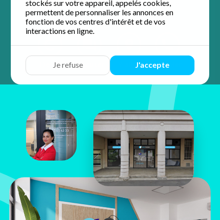
stockés sur votre appareil, appelés cookies,
4.9 / 5 sur 45 avis
Google
permettent de personnaliser les annonces en
fonction de vos centres d'intérêt et de vos
interactions en ligne.
Devis
Discuter
Y aller
Appeler
Je refuse
J'accepte
Laura
Constant
14 rue Robert Schuman
77600 Bussy-Saint-Georges