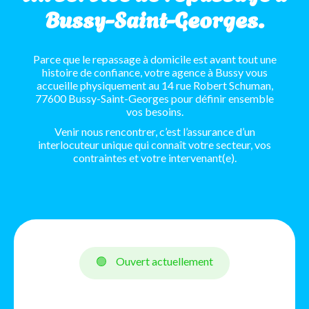
Bussy-Saint-Georges.
Parce que le repassage à domicile est avant tout une
histoire de confiance, votre agence à Bussy vous
accueille physiquement au 14 rue Robert Schuman,
77600 Bussy-Saint-Georges pour définir ensemble
vos besoins.
Venir nous rencontrer, c’est l’assurance d’un
interlocuteur unique qui connaît votre secteur, vos
contraintes et votre intervenant(e).
🟢
Ouvert actuellement