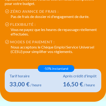
pour votre budget.
ZÉRO AVANCE DE FRAIS :
Pas de frais de dossier ni d'engagement de durée.
FLEXIBILITÉ :
Vous ne payez que les heures de repassage réellement
effectuées.
MODES DE PAIEMENT :
Nous acceptons le Chèque Emploi Service Universel
(CESU) pour simplifier vos règlements.
-50% instantané
Tarif horaire
Après crédit d'impôt
33,00 €
16,50 €
/ heure
/ heure