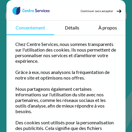
Continuer sans accepter
Consentement
Détails
À propos
Accueil
Repassage à domicile
Repassage Seine et marne
Repassage Bussy-Saint-Georges
Chez Centre Services, nous sommes transparents
sur l'utilisation des cookies. Ils nous permettent de
personnaliser nos services et d’améliorer votre
expérience.
Grâce à eux, nous analysons la fréquentation de
notre site et optimisons nos offres.
Repassage à domicile à
Nous partageons également certaines
informations sur l’utilisation du site avec nos
Bussy-Saint-Georges
partenaires, comme les réseaux sociaux et les
outils d’analyse, afin de mieux répondre à vos
besoins.
Profitez de 50% de crédit d'impôt immédiat avec votre
agence de proximité pour un domicile impeccable.
Des cookies sont utilisés pour la personnalisation
des publicités. Cela signifie que des fichiers