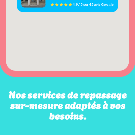
4.9 / 5
sur
45 avis
Google
Nos services de repassage
sur-mesure adaptés à vos
besoins.