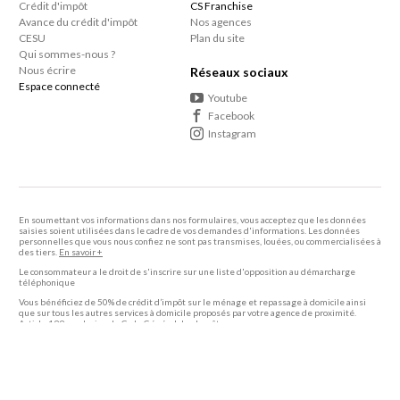
Crédit d'impôt
CS Franchise
Avance du crédit d'impôt
Nos agences
CESU
Plan du site
Qui sommes-nous ?
Nous écrire
Réseaux sociaux
Espace connecté
Youtube
Facebook
Instagram
En soumettant vos informations dans nos formulaires, vous acceptez que les données
saisies soient utilisées dans le cadre de vos demandes d'informations. Les données
personnelles que vous nous confiez ne sont pas transmises, louées, ou commercialisées à
des tiers.
En savoir +
Le consommateur a le droit de s'inscrire sur une liste d'opposition au démarcharge
téléphonique
Vous bénéficiez de 50% de crédit d’impôt sur le ménage et repassage à domicile ainsi
que sur tous les autres services à domicile proposés par votre agence de proximité.
Article 199 sexdecies du Code Général des Impôts.
2005 - 2026 Centre Services -
Mentions légales
-
Politique de confidentialité