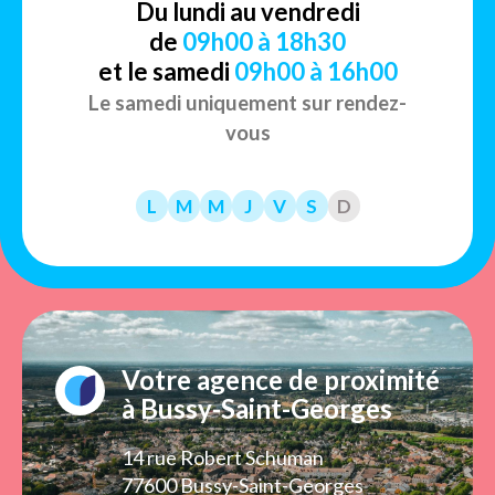
Du lundi au vendredi
de
09h00 à 18h30
et le samedi
09h00 à 16h00
Le samedi uniquement sur rendez-
vous
L
M
M
J
V
S
D
Votre agence de proximité
à Bussy-Saint-Georges
14 rue Robert Schuman
77600 Bussy-Saint-Georges