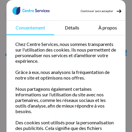
Continuer sans accepter
Consentement
Détails
À propos
Accueil
Repassage à domicile
Repassage Puy de dôme
Chez Centre Services, nous sommes transparents
Repassage Enval
Liste des agences qui peuvent
sur l'utilisation des cookies. Ils nous permettent de
personnaliser nos services et d’améliorer votre
intervenir
expérience.
chez vous
Grâce à eux, nous analysons la fréquentation de
notre site et optimisons nos offres.
Nous partageons également certaines
Clermont-Ferrand (63000)
informations sur l’utilisation du site avec nos
partenaires, comme les réseaux sociaux et les
outils d’analyse, afin de mieux répondre à vos
besoins.
Des cookies sont utilisés pour la personnalisation
des publicités. Cela signifie que des fichiers