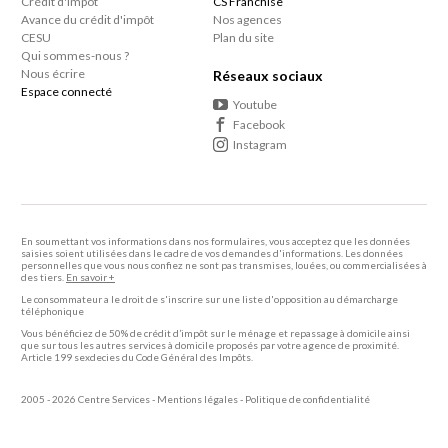
Crédit d'impôt
CS Franchise
Avance du crédit d'impôt
Nos agences
CESU
Plan du site
Qui sommes-nous ?
Nous écrire
Réseaux sociaux
Espace connecté
Youtube
Facebook
Instagram
En soumettant vos informations dans nos formulaires, vous acceptez que les données
saisies soient utilisées dans le cadre de vos demandes d'informations. Les données
personnelles que vous nous confiez ne sont pas transmises, louées, ou commercialisées à
des tiers.
En savoir +
Le consommateur a le droit de s'inscrire sur une liste d'opposition au démarcharge
téléphonique
Vous bénéficiez de 50% de crédit d’impôt sur le ménage et repassage à domicile ainsi
que sur tous les autres services à domicile proposés par votre agence de proximité.
Article 199 sexdecies du Code Général des Impôts.
2005 - 2026 Centre Services -
Mentions légales
-
Politique de confidentialité