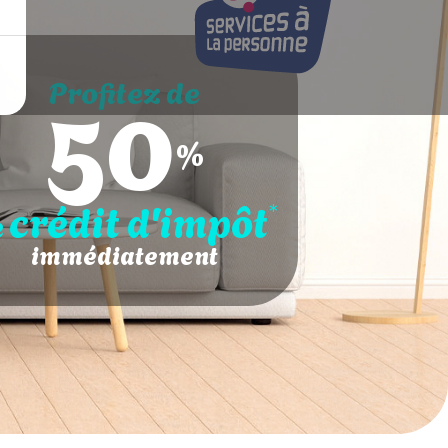
50
Profitez de
%
crédit d'impôt
*
e
immédiatement