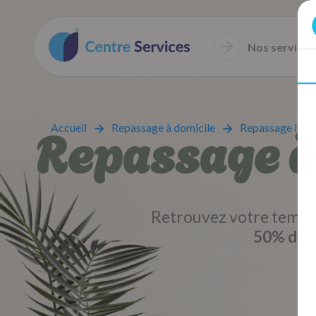
Nos services
Repassage à 
Accueil
Repassage à domicile
Repassage Indre
Retrouvez votre temps 
50% de c