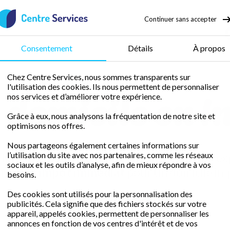
Continuer sans accepter
50 % de crédit d’impôt
Consentement
Détails
À propos
Chez Centre Services, nous sommes transparents sur
l'utilisation des cookies. Ils nous permettent de personnaliser
domicile en I
 et loire
nos services et d’améliorer votre expérience.
Grâce à eux, nous analysons la fréquentation de notre site et
optimisons nos offres.
Nous partageons également certaines informations sur
l’utilisation du site avec nos partenaires, comme les réseaux
libre avec une femme de ménage fiable et ex
sociaux et les outils d’analyse, afin de mieux répondre à vos
rédit d'impôt immédiat
pour un domicile im
besoins.
Des cookies sont utilisés pour la personnalisation des
publicités. Cela signifie que des fichiers stockés sur votre
Demander un devis gratuit
appareil, appelés cookies, permettent de personnaliser les
annonces en fonction de vos centres d'intérêt et de vos