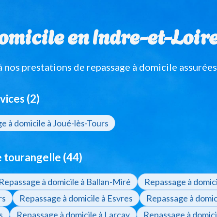
micile en Indre-et-Loire, 
nos prestations de repassage à domicile assurées
vices (2)
 à domicile à Joué-lès-Tours
tourangelle (44)
Repassage à domicile à Ballan-Miré
Repassage à domici
rs
Repassage à domicile à Esvres
Repassage à domici
s
Repassage à domicile à Larçay
Repassage à domicil