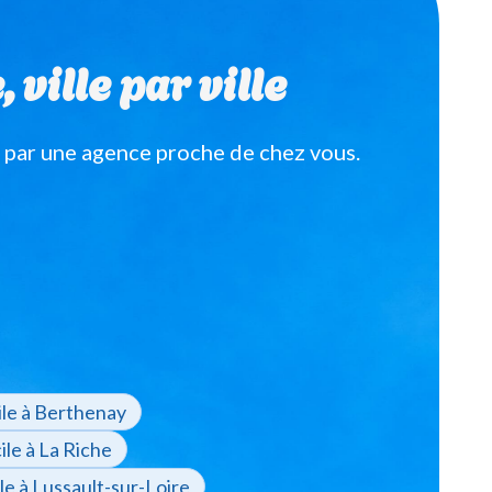
ville par ville
 par une agence proche de chez vous.
le à Berthenay
le à La Riche
e à Lussault-sur-Loire