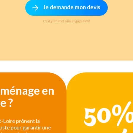
Je demande mon devis
C'est gratuit et sans engagement
e ménage en
e ?
-Loire prônent la
juste pour garantir une