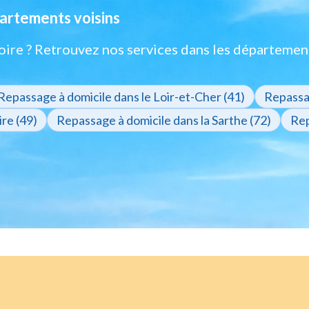
artements voisins
oire ? Retrouvez nos services dans les départemen
Repassage à domicile dans le Loir-et-Cher (41)
Repassag
re (49)
Repassage à domicile dans la Sarthe (72)
Rep