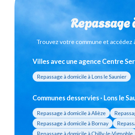
Repassage à 
Trouvez votre commune et accédez à 
Villes avec une agence Centre Ser
Repassage à domicile à Lons le Saunier
Communes desservies · Lons le Sau
Repassage à domicile à Alièze
Repassag
Repassage à domicile à Bornay
Repassa
Repassage à domicile à Chilly-le-Vignoble