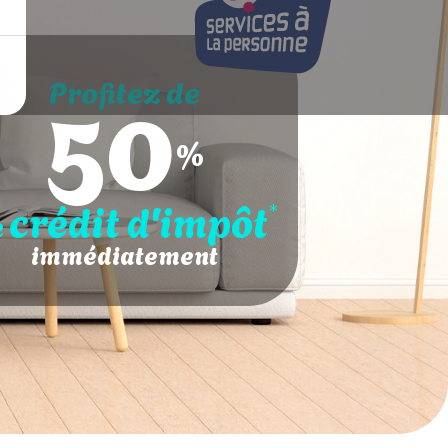
50
Profitez de
%
crédit d'impôt
*
e
immédiatement