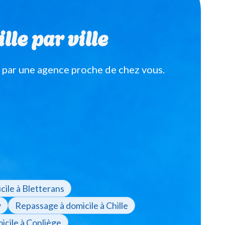
lle par ville
 par une agence proche de chez vous.
ile à Bletterans
y
Repassage à domicile à Chille
icile à Conliège