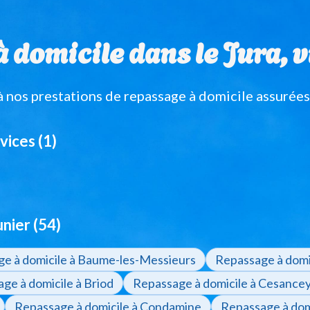
domicile dans le Jura, vi
nos prestations de repassage à domicile assurées
vices (1)
nier (54)
e à domicile à Baume-les-Messieurs
Repassage à domic
ge à domicile à Briod
Repassage à domicile à Cesance
Repassage à domicile à Condamine
Repassage à dom