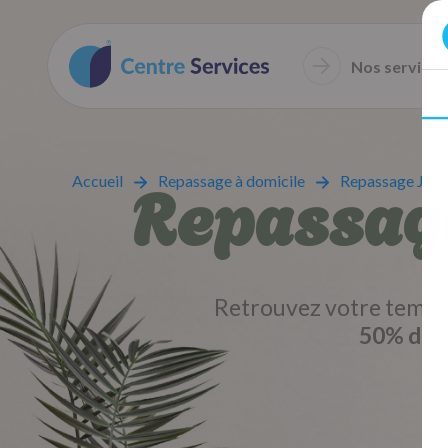
Nos services
Repassage
Accueil
Repassage à domicile
Repassage Jura
Retrouvez votre temps 
50% de c