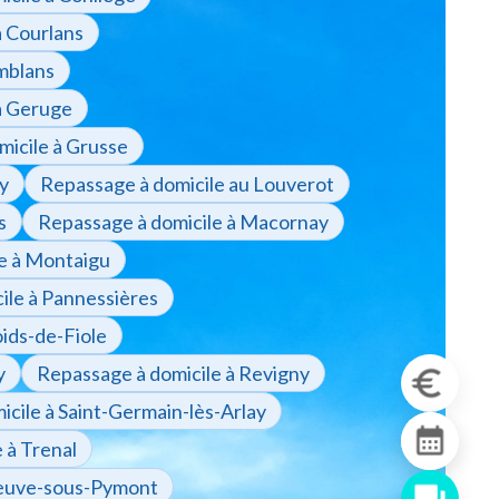
à Courlans
mblans
à Geruge
micile à Grusse
y
Repassage à domicile au Louverot
s
Repassage à domicile à Macornay
e à Montaigu
ile à Pannessières
oids-de-Fiole
y
Repassage à domicile à Revigny
cile à Saint-Germain-lès-Arlay
 à Trenal
eneuve-sous-Pymont