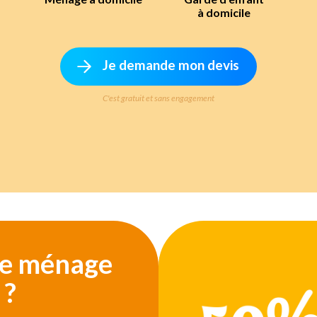
à domicile
Je demande mon devis
C'est gratuit et sans engagement
tre ménage
 ?