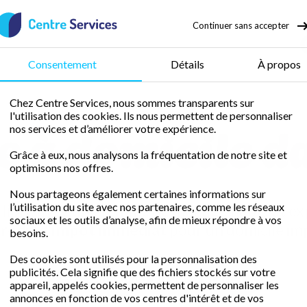
Continuer sans accepter
50 % de crédit d’impôt
Consentement
Détails
À propos
Chez Centre Services, nous sommes transparents sur
l'utilisation des cookies. Ils nous permettent de personnaliser
 à domicile da
nos services et d’améliorer votre expérience.
Grâce à eux, nous analysons la fréquentation de notre site et
optimisons nos offres.
Nous partageons également certaines informations sur
l’utilisation du site avec nos partenaires, comme les réseaux
libre avec une femme de ménage fiable et ex
sociaux et les outils d’analyse, afin de mieux répondre à vos
rédit d'impôt immédiat
pour un domicile im
besoins.
Des cookies sont utilisés pour la personnalisation des
publicités. Cela signifie que des fichiers stockés sur votre
Demander un devis gratuit
appareil, appelés cookies, permettent de personnaliser les
annonces en fonction de vos centres d'intérêt et de vos