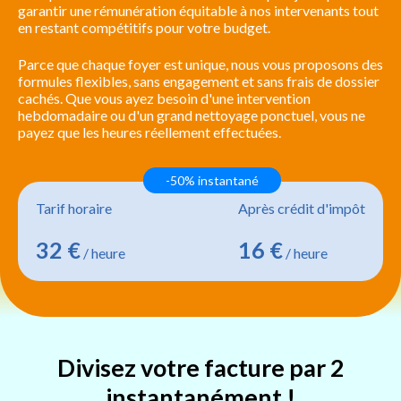
garantir une rémunération équitable à nos intervenants tout
en restant compétitifs pour votre budget.
Parce que chaque foyer est unique, nous vous proposons des
formules flexibles, sans engagement et sans frais de dossier
cachés. Que vous ayez besoin d'une intervention
hebdomadaire ou d'un grand nettoyage ponctuel, vous ne
payez que les heures réellement effectuées.
-50% instantané
Tarif horaire
Après crédit d'impôt
32 €
16 €
/ heure
/ heure
Divisez votre facture par 2
instantanément !