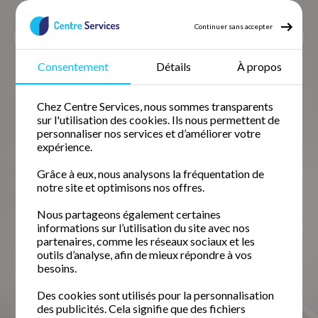
Continuer sans accepter
Consentement
Détails
À propos
Accueil
Repassage à domicile
Repassage Loire atlantique
Repassage La Marne
Chez Centre Services, nous sommes transparents
Repassage à domicile dans
sur l'utilisation des cookies. Ils nous permettent de
personnaliser nos services et d’améliorer votre
la Marne
expérience.
Grâce à eux, nous analysons la fréquentation de
notre site et optimisons nos offres.
Retrouvez votre temps libre avec une femme de
ménage fiable et expérimentée. Profitez de
50%
Nous partageons également certaines
de crédit d'impôt immédiat
pour un domicile
informations sur l’utilisation du site avec nos
impeccable.
partenaires, comme les réseaux sociaux et les
outils d’analyse, afin de mieux répondre à vos
besoins.
Demander un devis gratuit
Des cookies sont utilisés pour la personnalisation
des publicités. Cela signifie que des fichiers