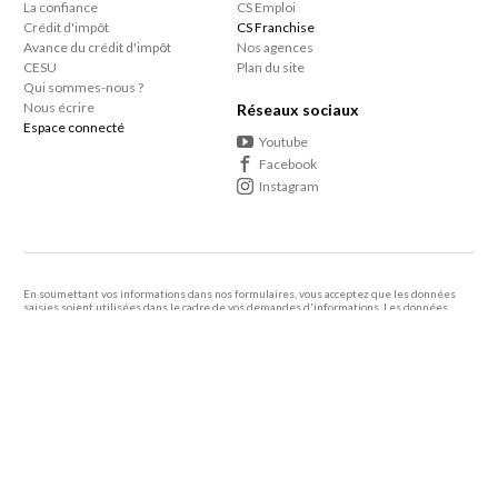
La confiance
CS Emploi
Crédit d'impôt
CS Franchise
Avance du crédit d'impôt
Nos agences
CESU
Plan du site
Qui sommes-nous ?
Nous écrire
Réseaux sociaux
Espace connecté
Youtube
Facebook
Instagram
En soumettant vos informations dans nos formulaires, vous acceptez que les données
saisies soient utilisées dans le cadre de vos demandes d'informations. Les données
personnelles que vous nous confiez ne sont pas transmises, louées, ou commercialisées à
des tiers.
En savoir +
Le consommateur a le droit de s'inscrire sur une liste d'opposition au démarcharge
téléphonique
Vous bénéficiez de 50% de crédit d’impôt sur le ménage et repassage à domicile ainsi
que sur tous les autres services à domicile proposés par votre agence de proximité.
Article 199 sexdecies du Code Général des Impôts.
2005 - 2026 Centre Services -
Mentions légales
-
Politique de confidentialité