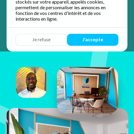
stockés sur votre appareil, appelés cookies,
5 / 5 sur 61 avis
Google
permettent de personnaliser les annonces en
fonction de vos centres d'intérêt et de vos
interactions en ligne.
Devis
Discuter
Y aller
Appeler
Je refuse
J'accepte
Djibiriro
M'BOW
7 Boulevard d'Alsace Lorraine
64000 Pau