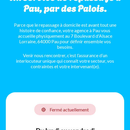
Pau, par des Palois.
Parce que le repassage à domicile est avant tout une
histoire de confiance, votre agence à Pau vous
accueille physiquement au 7 Boulevard d'Alsace
Lorraine, 64000 Pau pour définir ensemble vos
besoins.
Venir nous rencontrer, c’est l’assurance d’un
interlocuteur unique qui connaît votre secteur, vos
contraintes et votre intervenant(e).
🔴
Fermé actuellement