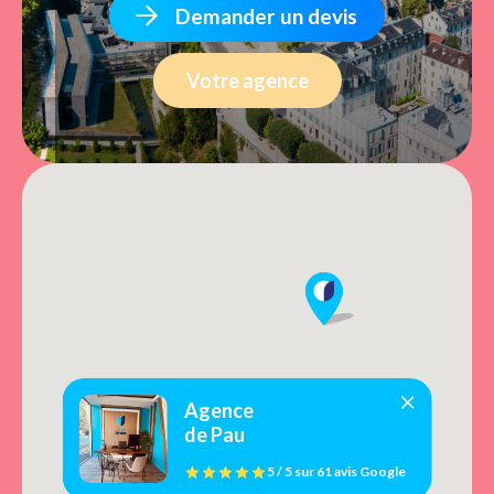
Demander un devis
Votre agence
Agence
de Pau
5 / 5
sur
61 avis
Google