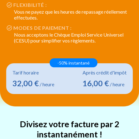
FLEXIBILITÉ :
Vous ne payez que les heures de repassage réellement
effectuées.
MODES DE PAIEMENT :
Nous acceptons le Chèque Emploi Service Universel
(CESU) pour simplifier vos règlements.
-50% instantané
Tarif horaire
Après crédit d'impôt
32,00 €
16,00 €
/ heure
/ heure
Divisez votre facture par 2
instantanément !