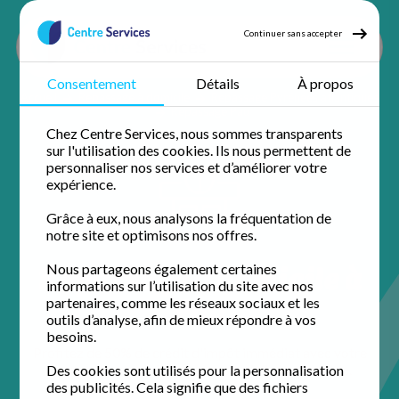
Continuer sans accepter
Consentement
Détails
À propos
Accueil
Repassage à domicile
Repassage Pyrénées atlantiques
Repassage Pau
Chez Centre Services, nous sommes transparents
sur l'utilisation des cookies. Ils nous permettent de
personnaliser nos services et d’améliorer votre
expérience.
Grâce à eux, nous analysons la fréquentation de
notre site et optimisons nos offres.
Repassage à domicile à
Nous partageons également certaines
informations sur l’utilisation du site avec nos
Pau
partenaires, comme les réseaux sociaux et les
outils d’analyse, afin de mieux répondre à vos
besoins.
Profitez de 50% de crédit d'impôt immédiat avec votre
agence de proximité pour un domicile impeccable.
Des cookies sont utilisés pour la personnalisation
des publicités. Cela signifie que des fichiers