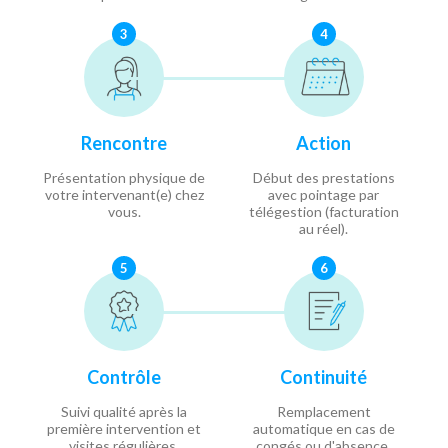
3
4
Rencontre
Action
Présentation physique de
Début des prestations
votre intervenant(e) chez
avec pointage par
vous.
télégestion (facturation
au réel).
5
6
Contrôle
Continuité
Suivi qualité après la
Remplacement
première intervention et
automatique en cas de
visites régulières.
congés ou d'absence.