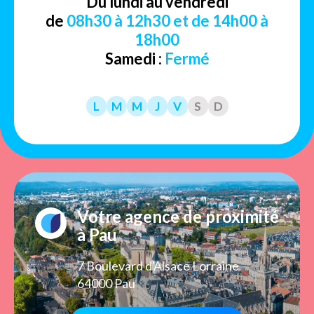
Du lundi au vendredi
de
08h30 à 12h30 et de 14h00 à
18h00
Samedi :
Fermé
L
M
M
J
V
S
D
Votre agence de proximité
à Pau
7 Boulevard d'Alsace Lorraine
64000 Pau