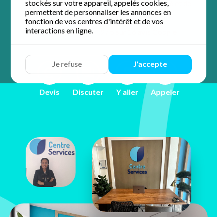
stockés sur votre appareil, appelés cookies,
Profitez d'un accompagnement personnalisé et de
permettent de personnaliser les annonces en
proximité.
fonction de vos centres d'intérêt et de vos
interactions en ligne.
4.9 / 5 sur 16 avis
Google
Je refuse
J'accepte
Devis
Discuter
Y aller
Appeler
Ange Codjia
7 rue du Hameau
75015 Paris 15