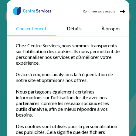
Continuer sans accepter
Consentement
Détails
À propos
Accueil
Nos agences
Paris
Paris 15 Saint-Lambert
Chez Centre Services, nous sommes transparents
sur l'utilisation des cookies. Ils nous permettent de
personnaliser nos services et d’améliorer votre
expérience.
Grâce à eux, nous analysons la fréquentation de
notre site et optimisons nos offres.
Votre agence de
Nous partageons également certaines
services à la personne à
informations sur l’utilisation du site avec nos
partenaires, comme les réseaux sociaux et les
Paris 15 Saint-Lambert
outils d’analyse, afin de mieux répondre à vos
besoins.
Des cookies sont utilisés pour la personnalisation
Installée au cœur de la ville, l'équipe de Centre Services
des publicités. Cela signifie que des fichiers
Paris 15 Saint-Lambert simplifie votre quotidien.