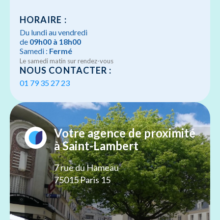
HORAIRE :
Du lundi au vendredi
de
09h00 à 18h00
Samedi :
Fermé
Le samedi matin sur rendez-vous
NOUS CONTACTER :
01 79 35 27 23
Votre agence de proximité
à Saint-Lambert
7 rue du Hameau
75015 Paris 15